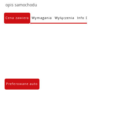
opis samochodu
Cena zawiera
Wymagania
Wyłączenia
Info Dodatkowe
Preferowane auto