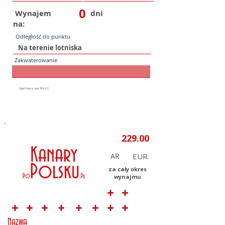
0
Wynajem
dni
na:
Odległość do punktu
Zakwaterowanie
AR
za cały okres
wynajmu
Nazwa