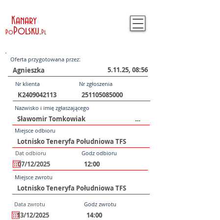
Kanary
Polsku
.
Po
Pl
Oferta przygotowana przez:
5.11.25, 08:56
Nr klienta
Nr zgłoszenia
Nazwisko i imię zgłaszającego
Miejsce odbioru
Dat odbioru
Godz odbioru
Miejsce zwrotu
Data zwrotu
Godz zwrotu