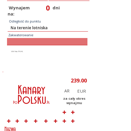
0
Wynajem
dni
na:
Odległość do punktu
Zakwaterowanie
AR
za cały okres
wynajmu
Nazwa