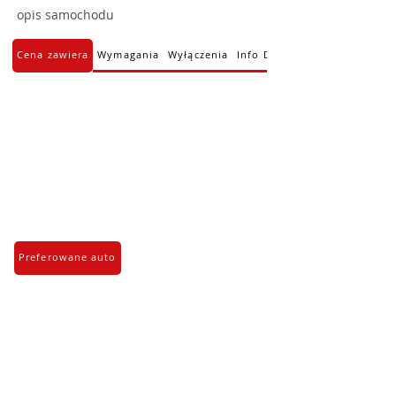
opis samochodu
Cena zawiera
Wymagania
Wyłączenia
Info Dodatkowe
Preferowane auto