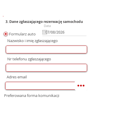
3. Dane zgłaszającego rezerwację samochodu
Data
Formularz auto
Nazwisko i imię zgłaszającego
Nr telefonu zgłaszającego
Adres email
Preferowana forma komunikacji
bez preferencji
Mail
WhatsApp
Telefon
Zgoda na wysłanie Oferty
Wyrażam zgodę na przetwarzanie moich