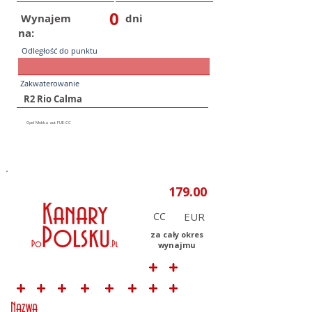
0
Wynajem
dni
na:
Odległość do punktu
Zakwaterowanie
CC
za cały okres
wynajmu
Nazwa