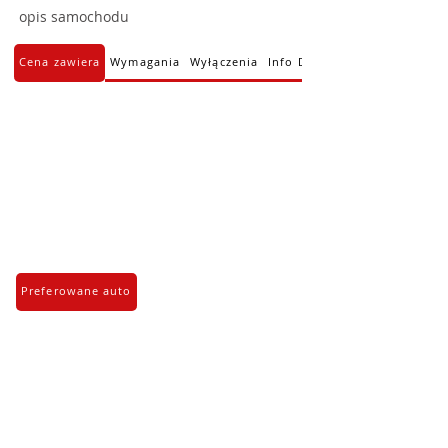
opis samochodu
Cena zawiera
Wymagania
Wyłączenia
Info Dodatkowe
Preferowane auto