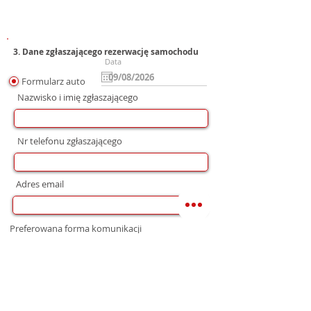
3. Dane zgłaszającego rezerwację samochodu
Data
Formularz auto
Nazwisko i imię zgłaszającego
Nr telefonu zgłaszającego
Adres email
Preferowana forma komunikacji
bez preferencji
Mail
WhatsApp
Telefon
Zgoda na wysłanie Oferty
Wyrażam zgodę na przetwarzanie moich