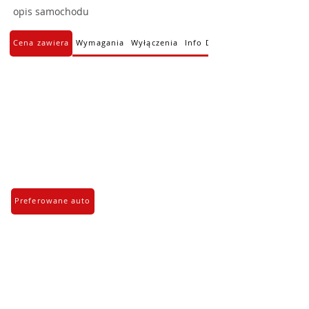
opis samochodu
Cena zawiera
Wymagania
Wyłączenia
Info Dodatkowe
Preferowane auto