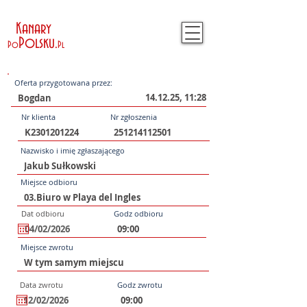
Kanary
Polsku
.
Po
Pl
Oferta przygotowana przez:
14.12.25, 11:28
Nr klienta
Nr zgłoszenia
Nazwisko i imię zgłaszającego
Miejsce odbioru
Dat odbioru
Godz odbioru
Miejsce zwrotu
Data zwrotu
Godz zwrotu