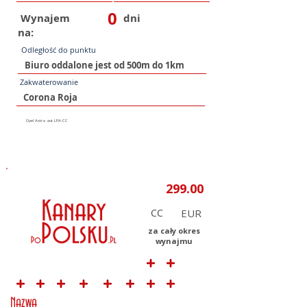
0
Wynajem
dni
na:
Odległość do punktu
Zakwaterowanie
CC
za cały okres
wynajmu
Nazwa