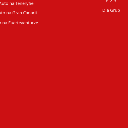
B 2 B
Auto na Teneryfie
Dla Grup
to na Gran Canarii
 na Fuerteventurze