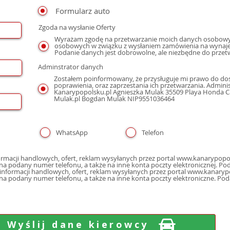
Formularz auto
Zgoda na wysłanie Oferty
Wyrażam zgodę na przetwarzanie moich danych osobowyc
osobowych w związku z wysłaniem zamówienia na wynaje
Podanie danych jest dobrowolne, ale niezbędne do przet
Adminstrator danych
Zostałem poinformowany, że przysługuje mi prawo do dos
poprawienia, oraz zaprzestania ich przetwarzania. Admin
Kanarypopolsku.pl Agnieszka Mulak 35509 Playa Honda Cal
Mulak.pl Bogdan Mulak NIP9551036464
WhatsApp
Telefon
macji handlowych, ofert, reklam wysyłanych przez portal www.kanarypopol
poczty elektron
nformacji handlowych, ofert, reklam wysyłanych przez portal www.kanarypo
 na podany numer telefonu, a także na inne konta poczty elektroniczne. Po
Wyślij dane kierowcy