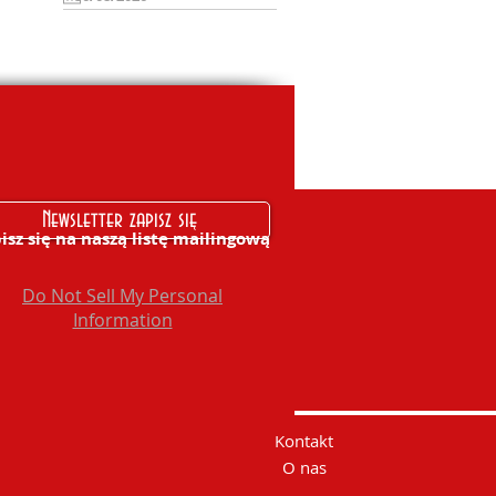
Newsletter zapisz się
isz się na naszą listę mailingową
Do Not Sell My Personal
Information
Kontakt
O nas