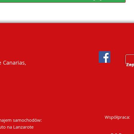
 Canarias,
Zap
Współpraca:
ajem samochodów:
uto na Lanzarote