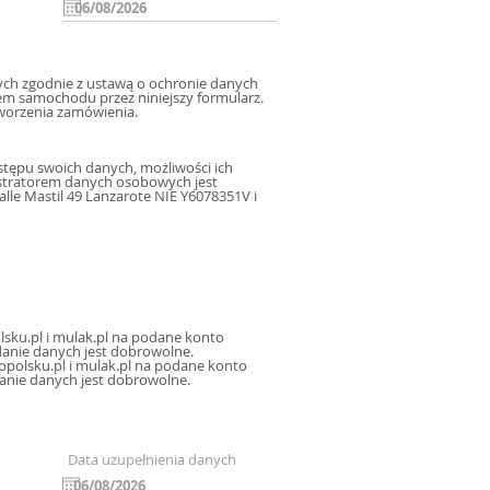
h zgodnie z ustawą o ochronie danych
m samochodu przez niniejszy formularz.
worzenia zamówienia.
tępu swoich danych, możliwości ich
istratorem danych osobowych jest
le Mastil 49 Lanzarote NIE Y6078351V i
sku.pl i mulak.pl na podane konto
icznej, oraz sms, mms na podany numer telefonu, a także na inne konta poczty elektronicznej. Podanie danych jest dobrowolne.
polsku.pl i mulak.pl na podane konto
danie danych jest dobrowolne.
Data uzupełnienia danych