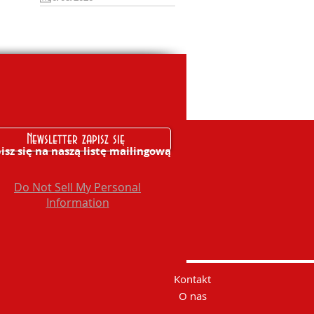
Newsletter zapisz się
isz się na naszą listę mailingową
Do Not Sell My Personal
Information
Kontakt
O nas