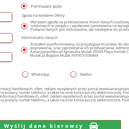
Formularz auto
Zgoda na wysłanie Oferty
Wyrażam zgodę na przetwarzanie moich danych osobowyc
osobowych w związku z wysłaniem zamówienia na wynaje
Podanie danych jest dobrowolne, ale niezbędne do przet
Adminstrator danych
Zostałem poinformowany, że przysługuje mi prawo do dos
poprawienia, oraz zaprzestania ich przetwarzania. Admin
Kanarypopolsku.pl Agnieszka Mulak 35509 Playa Honda Cal
Mulak.pl Bogdan Mulak NIP9551036464
WhatsApp
Telefon
macji handlowych, ofert, reklam wysyłanych przez portal www.kanarypopol
poczty elektron
nformacji handlowych, ofert, reklam wysyłanych przez portal www.kanarypo
 na podany numer telefonu, a także na inne konta poczty elektroniczne. Po
Wyślij dane kierowcy