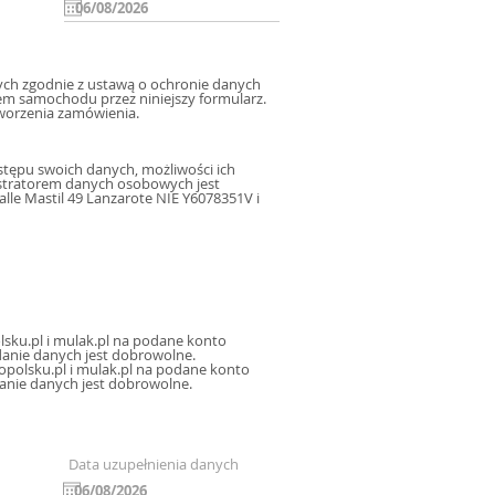
h zgodnie z ustawą o ochronie danych
m samochodu przez niniejszy formularz.
worzenia zamówienia.
tępu swoich danych, możliwości ich
istratorem danych osobowych jest
le Mastil 49 Lanzarote NIE Y6078351V i
sku.pl i mulak.pl na podane konto
icznej, oraz sms, mms na podany numer telefonu, a także na inne konta poczty elektronicznej. Podanie danych jest dobrowolne.
polsku.pl i mulak.pl na podane konto
danie danych jest dobrowolne.
Data uzupełnienia danych