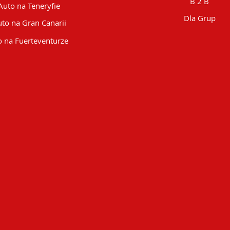
B 2 B
Auto na Teneryfie
Dla Grup
to na Gran Canarii
 na Fuerteventurze