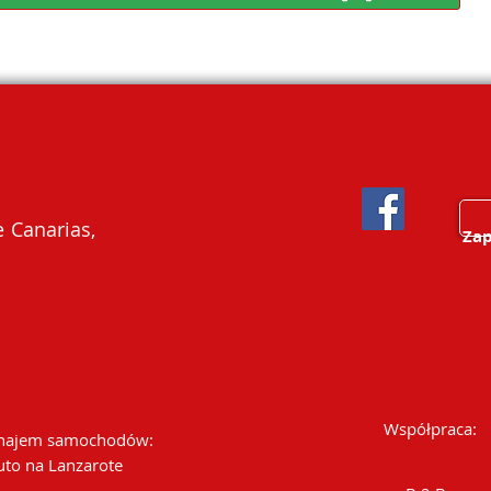
 Canarias,
Zap
Współpraca:
ajem samochodów:
uto na Lanzarote