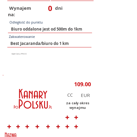
0
Wynajem
dni
na:
Odległość do punktu
Zakwaterowanie
CC
za cały okres
wynajmu
Nazwa