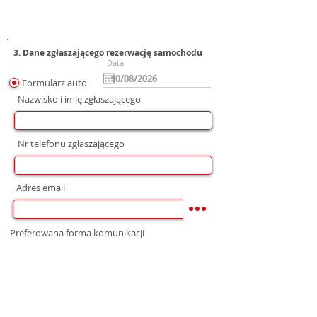
3. Dane zgłaszającego rezerwację samochodu
Data
Formularz auto
Nazwisko i imię zgłaszającego
Nr telefonu zgłaszającego
Adres email
Preferowana forma komunikacji
bez preferencji
Mail
WhatsApp
Telefon
Zgoda na wysłanie Oferty
Wyrażam zgodę na przetwarzanie moich