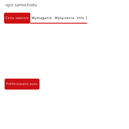
opis samochodu
Cena zawiera
Wymagania
Wyłączenia
Info Dodatkowe
Preferowane auto