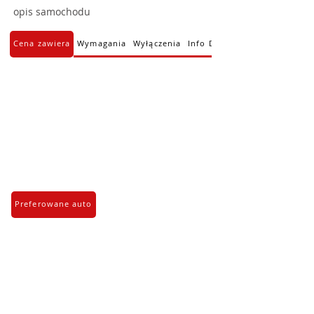
opis samochodu
Cena zawiera
Wymagania
Wyłączenia
Info Dodatkowe
Preferowane auto