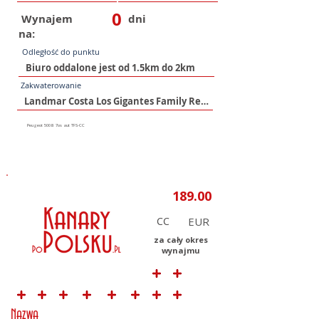
0
Wynajem
dni
na:
Odległość do punktu
Zakwaterowanie
CC
za cały okres
wynajmu
Nazwa