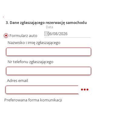
3. Dane zgłaszającego rezerwację samochodu
Data
Formularz auto
Nazwisko i imię zgłaszającego
Nr telefonu zgłaszającego
Adres email
Preferowana forma komunikacji
bez preferencji
Mail
WhatsApp
Telefon
Zgoda na wysłanie Oferty
Wyrażam zgodę na przetwarzanie moich