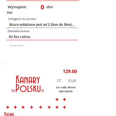
0
Wynajem
dni
na:
Odległość do punktu
Zakwaterowanie
CC
za cały okres
wynajmu
Nazwa