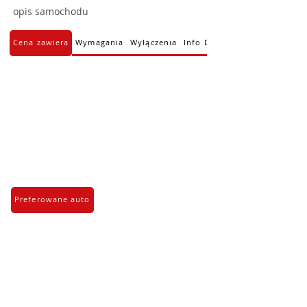
opis samochodu
Cena zawiera
Wymagania
Wyłączenia
Info Dodatkowe
Preferowane auto