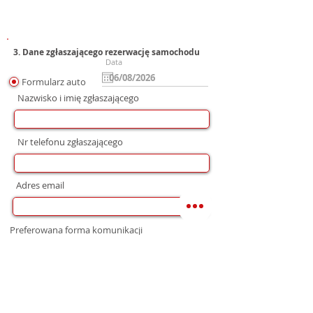
3. Dane zgłaszającego rezerwację samochodu
Data
Formularz auto
Nazwisko i imię zgłaszającego
Nr telefonu zgłaszającego
Adres email
Preferowana forma komunikacji
bez preferencji
Mail
WhatsApp
Telefon
Zgoda na wysłanie Oferty
Wyrażam zgodę na przetwarzanie moich