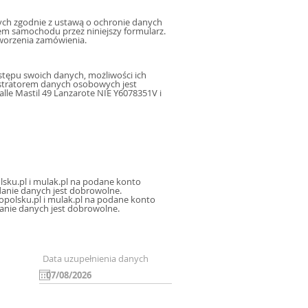
h zgodnie z ustawą o ochronie danych
m samochodu przez niniejszy formularz.
worzenia zamówienia.
tępu swoich danych, możliwości ich
istratorem danych osobowych jest
le Mastil 49 Lanzarote NIE Y6078351V i
sku.pl i mulak.pl na podane konto
icznej, oraz sms, mms na podany numer telefonu, a także na inne konta poczty elektronicznej. Podanie danych jest dobrowolne.
polsku.pl i mulak.pl na podane konto
danie danych jest dobrowolne.
Data uzupełnienia danych