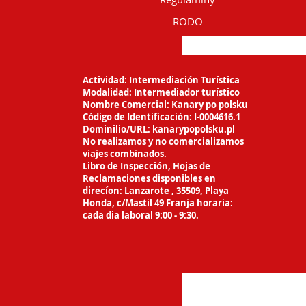
RODO
Actividad: Intermediación Turística
Modalidad: Intermediador turístico
Nombre Comercial: Kanary po polsku
Código de Identificación: I-0004616.1
Dominilio/URL: kanarypopolsku.pl
No realizamos y no comercializamos
viajes
combinados.
Libro de Inspección, Hojas de
Reclamaciones
disponibles en
direcíon: Lanzarote ,
35509, Playa
Honda, c/Mastil 49 Franja horaria:
cada dia laboral 9:00 - 9:30.