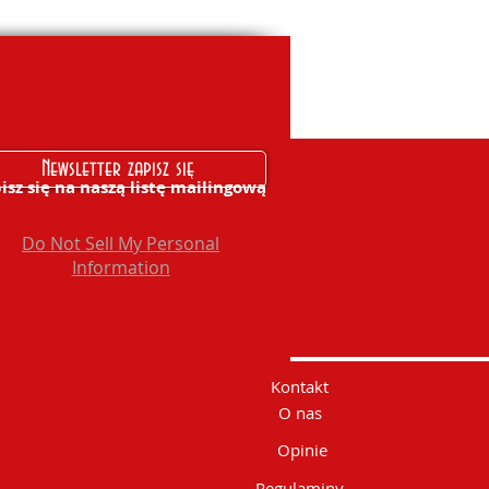
Newsletter zapisz się
isz się na naszą listę mailingową
Do Not Sell My Personal
Information
Kontakt
O nas
Opinie
Regulaminy