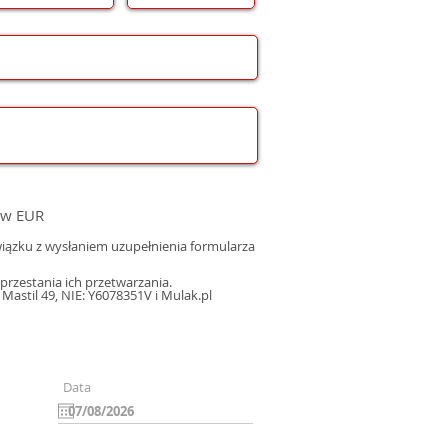
 w EUR
ązku z wysłaniem uzupełnienia formularza
rzestania ich przetwarzania.
astil 49, NIE: Y6078351V i Mulak.pl
Data