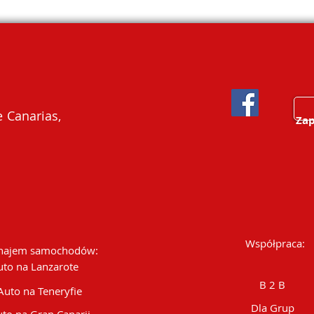
 Canarias,
Zap
Współpraca:
ajem samochodów:
uto na Lanzarote
B 2 B
Auto na Teneryfie
Dla Grup