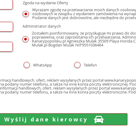
Zgoda na wysłanie Oferty
Wyrażam zgodę na przetwarzanie moich danych osobowyc
osobowych w związku z wysłaniem zamówienia na wynaje
Podanie danych jest dobrowolne, ale niezbędne do przet
Adminstrator danych
Zostałem poinformowany, że przysługuje mi prawo do dos
poprawienia, oraz zaprzestania ich przetwarzania. Admin
Kanarypopolsku.pl Agnieszka Mulak 35509 Playa Honda Cal
Mulak.pl Bogdan Mulak NIP9551036464
WhatsApp
Telefon
macji handlowych, ofert, reklam wysyłanych przez portal www.kanarypopol
poczty elektron
nformacji handlowych, ofert, reklam wysyłanych przez portal www.kanarypo
 na podany numer telefonu, a także na inne konta poczty elektroniczne. Po
Wyślij dane kierowcy