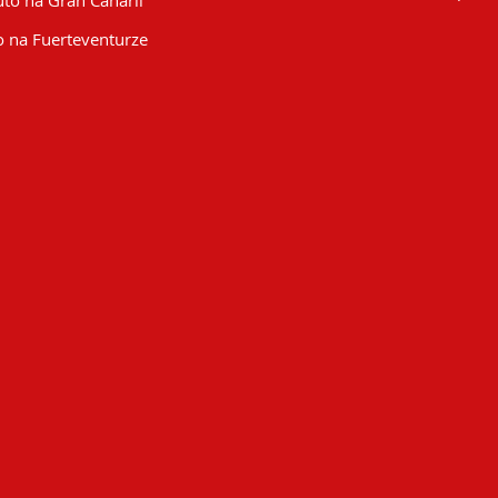
to na Gran Canarii
 na Fuerteventurze