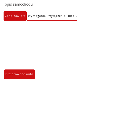
opis samochodu
Cena zawiera
Wymagania
Wyłączenia
Info Dodatkowe
Preferowane auto