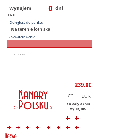
0
Wynajem
dni
na:
Odległość do punktu
Zakwaterowanie
CC
za cały okres
wynajmu
Nazwa