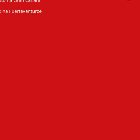
to na Gran Canarii
 na Fuerteventurze