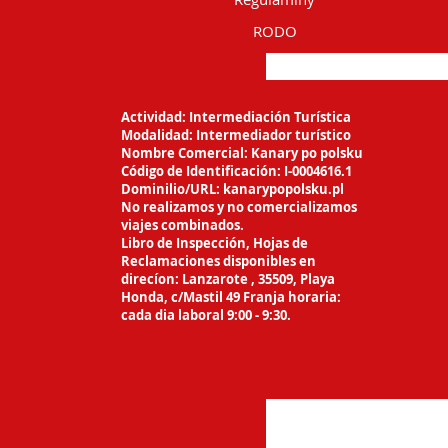
RODO
Actividad: Intermediación Turística
Modalidad: Intermediador turístico
Nombre Comercial: Kanary po polsku
Código de Identificación: I-0004616.1
Dominilio/URL: kanarypopolsku.pl
No realizamos y no comercializamos
viajes
combinados.
Libro de Inspección, Hojas de
Reclamaciones
disponibles en
direcíon: Lanzarote ,
35509, Playa
Honda, c/Mastil 49 Franja horaria:
cada dia laboral 9:00 - 9:30.