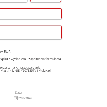
 w EUR
ązku z wysłaniem uzupełnienia formularza
rzestania ich przetwarzania.
astil 49, NIE: Y6078351V i Mulak.pl
Data