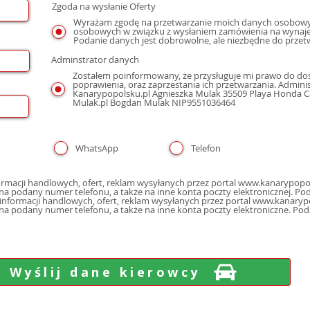
Zgoda na wysłanie Oferty
Wyrażam zgodę na przetwarzanie moich danych osobowyc
osobowych w związku z wysłaniem zamówienia na wynaje
Podanie danych jest dobrowolne, ale niezbędne do przet
Adminstrator danych
Zostałem poinformowany, że przysługuje mi prawo do dos
poprawienia, oraz zaprzestania ich przetwarzania. Admin
Kanarypopolsku.pl Agnieszka Mulak 35509 Playa Honda Cal
Mulak.pl Bogdan Mulak NIP9551036464
WhatsApp
Telefon
macji handlowych, ofert, reklam wysyłanych przez portal www.kanarypopol
poczty elektron
nformacji handlowych, ofert, reklam wysyłanych przez portal www.kanarypo
 na podany numer telefonu, a także na inne konta poczty elektroniczne. Po
Wyślij dane kierowcy