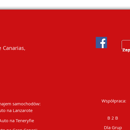
 Canarias,
Zap
Współpraca:
ajem samochodów:
uto na Lanzarote
B 2 B
Auto na Teneryfie
Dla Grup