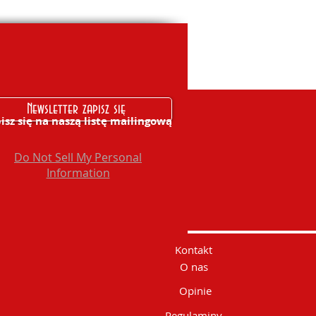
Newsletter zapisz się
isz się na naszą listę mailingową
Do Not Sell My Personal
Information
Kontakt
O nas
Opinie
Regulaminy