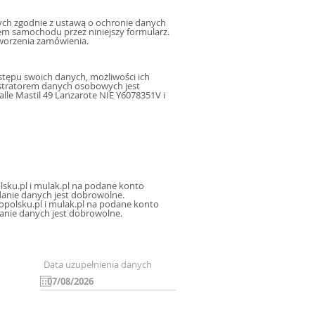
h zgodnie z ustawą o ochronie danych
m samochodu przez niniejszy formularz.
worzenia zamówienia.
tępu swoich danych, możliwości ich
istratorem danych osobowych jest
le Mastil 49 Lanzarote NIE Y6078351V i
sku.pl i mulak.pl na podane konto
icznej, oraz sms, mms na podany numer telefonu, a także na inne konta poczty elektronicznej. Podanie danych jest dobrowolne.
polsku.pl i mulak.pl na podane konto
danie danych jest dobrowolne.
Data uzupełnienia danych