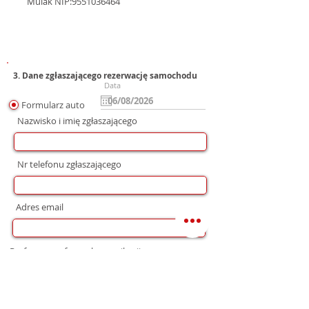
Mulak NIP:9551036464
3. Dane zgłaszającego rezerwację samochodu
Data
Formularz auto
Nazwisko i imię zgłaszającego
Nr telefonu zgłaszającego
Adres email
Preferowana forma komunikacji
bez preferencji
Mail
WhatsApp
Telefon