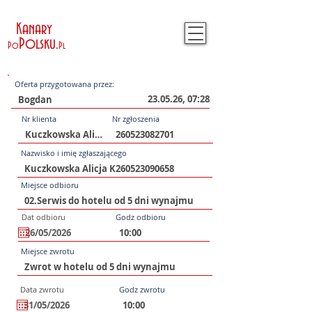
Kanary
Polsku
.
Po
Pl
Oferta przygotowana przez:
23.05.26, 07:28
Nr klienta
Nr zgłoszenia
Nazwisko i imię zgłaszającego
Miejsce odbioru
Dat odbioru
Godz odbioru
Miejsce zwrotu
Data zwrotu
Godz zwrotu