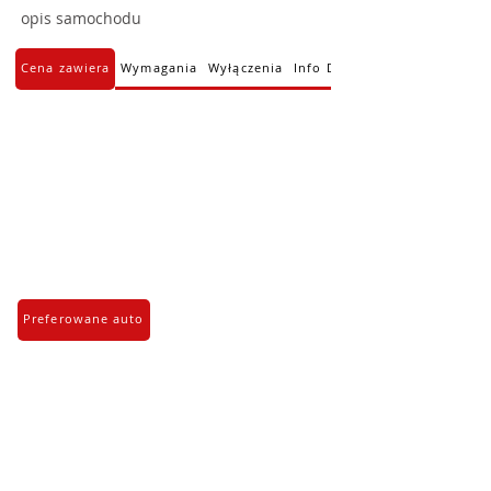
opis samochodu
Cena zawiera
Wymagania
Wyłączenia
Info Dodatkowe
Preferowane auto