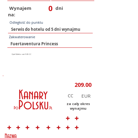
0
Wynajem
dni
na:
Odległość do punktu
Zakwaterowanie
CC
za cały okres
wynajmu
Nazwa