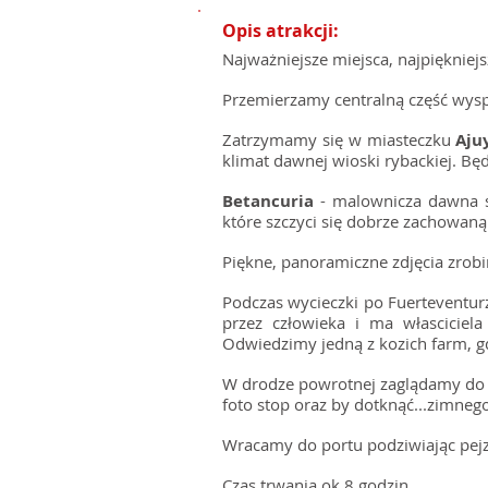
Opis atrakcji:
Najważniejsze miejsca, najpiękniej
Przemierzamy centralną część wysp
Zatrzymamy się w miasteczku
Aju
klimat dawnej wioski rybackiej. B
Betancuria
- malownicza dawna st
które szczyci się dobrze zachowa
Piękne, panoramiczne zdjęcia zr
Podczas wycieczki po Fuerteventurz
przez człowieka i ma własciciel
Odwiedzimy jedną z kozich farm, g
W drodze powrotnej zaglądamy do 
foto stop oraz by dotknąć...zimneg
Wracamy do portu podziwiając pejz
Czas trwania ok 8 godzin