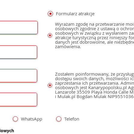
Formularz atrakcje
Wyrażam zgodę na przetwarzanie moi
osobowych zgodnie z ustawą o ochro
osobowych w związku z wysłaniem z
atrakcje turystyczną przez niniejszy f
danych jest dobrowolne, ale niezbędn
zamówienia.
Zostałem poinformowany, że przysług
dostępu swoich danych, możliwości ic
zaprzestania ich przetwarzania. Admi
osobowych jest Kanarypopolsku.pl Agnieszka Mulak,
Lanzarote 35509 Playa Honda Calle Mastil 49 NIE: Y6078531V
i Mulak.pl Bogdan Mulak NIP955103
WhatsApp
Telefon
dlowych