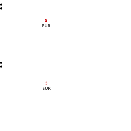
:
:
5
EUR
:
:
5
EUR