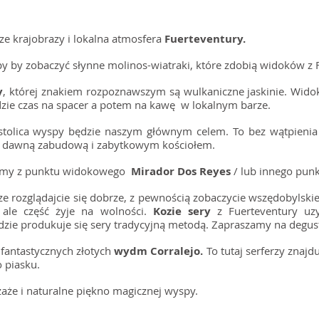
sze krajobrazy i lokalna atmosfera
Fuerteventury.
y by zobaczyć słynne molinos-wiatraki, które zdobią widoków z
y
, której znakiem rozpoznawszym są wulkaniczne jaskinie. Widok
ędzie czas na spacer a potem na kawę w lokalnym barze.
olica wyspy będzie naszym głównym celem. To bez wątpienia n
ną dawną zabudową i zabytkowym kościołem.
obimy z punktu widokowego
Mirador Dos Reyes
/ lub innego punk
e rozglądajcie się dobrze, z pewnością zobaczycie wszędobylskie
a ale część żyje na wolności.
Kozie sery
z Fuerteventury uzy
dzie produkuje się sery tradycyjną metodą. Zapraszamy na degus
fantastycznych złotych
wydm
Corralejo.
To tutaj serferzy znaj
o piasku.
aże i naturalne piękno magicznej wyspy.