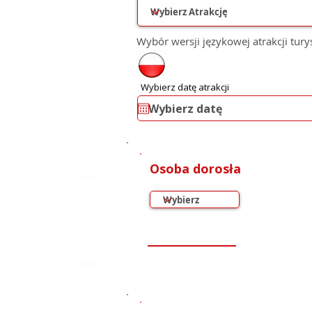
Wybór wersji językowej atrakcji tury
Wybierz datę atrakcji
1
0
000
Osoba dorosła
0
2
000
3
0
000
0
000
0
000
0
000