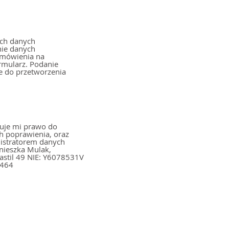
ch danych
nie danych
amówienia na
ormularz. Podanie
e do przetworzenia
uje mi prawo do
h poprawienia, oraz
nistratorem danych
6464