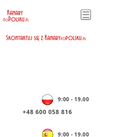
Kanary
Polsku
.
Po
Pl
Skontaktuj się z Kanary
polsku.
po
pl
9:00 - 19.00
+48 600 058 816
9:00 - 19.00