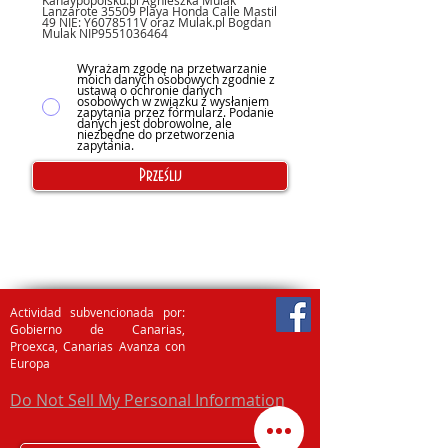
Kanaypopolsku.pl Agnieszka Mulak
Lanzarote 35509 Playa Honda Calle Mastil
49 NIE: Y6078511V oraz Mulak.pl Bogdan
Mulak NIP9551036464
Wyrażam zgodę na przetwarzanie
moich danych osobowych zgodnie z
ustawą o ochronie danych
osobowych w związku z wysłaniem
zapytania przez formularz. Podanie
danych jest dobrowolne, ale
niezbędne do przetworzenia
zapytania.
Prześlij
Actividad subvencionada por:
Gobierno de Canarias,
Proexca, Canarias Avanza con
Europa
Do Not Sell My Personal Information