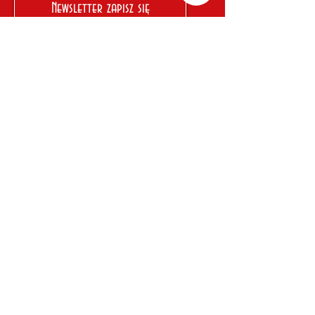
Newsletter zapisz się
Zapisz się na naszą listę mailingową
2023 Copyright © by mulak.pl, wszelkie
prawa zastrzeżone.