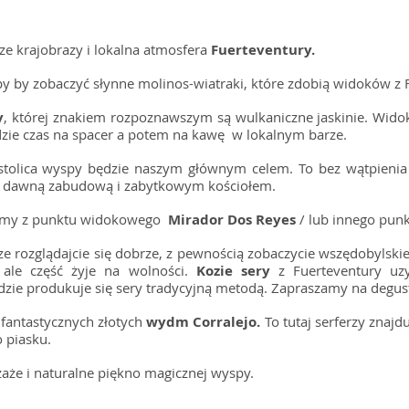
sze krajobrazy i lokalna atmosfera
Fuerteventury.
y by zobaczyć słynne molinos-wiatraki, które zdobią widoków z
y
, której znakiem rozpoznawszym są wulkaniczne jaskinie. Widok
ędzie czas na spacer a potem na kawę w lokalnym barze.
olica wyspy będzie naszym głównym celem. To bez wątpienia n
ną dawną zabudową i zabytkowym kościołem.
obimy z punktu widokowego
Mirador Dos Reyes
/ lub innego punk
e rozglądajcie się dobrze, z pewnością zobaczycie wszędobylskie
a ale część żyje na wolności.
Kozie sery
z Fuerteventury uzy
dzie produkuje się sery tradycyjną metodą. Zapraszamy na degus
fantastycznych złotych
wydm
Corralejo.
To tutaj serferzy znaj
o piasku.
aże i naturalne piękno magicznej wyspy.