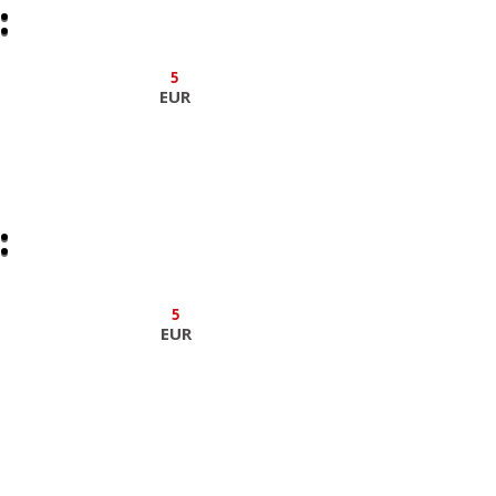
:
:
5
EUR
:
:
5
EUR