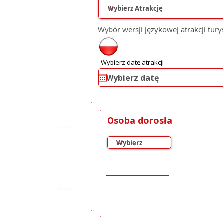
Wybór wersji językowej atrakcji tury
Wybierz datę atrakcji
1
0
000
Osoba dorosła
0
2
000
3
0
000
0
000
0
000
0
000