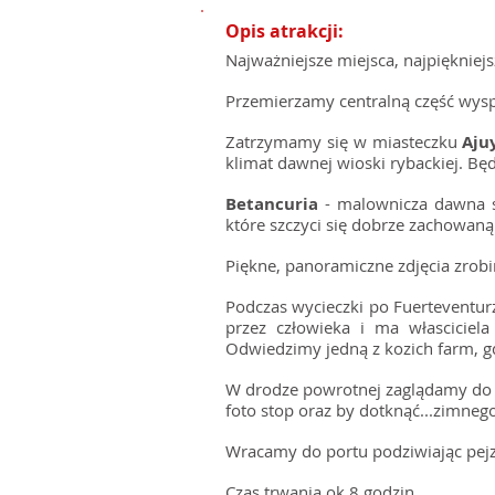
Opis atrakcji:
Najważniejsze miejsca, najpiękniej
Przemierzamy centralną część wysp
Zatrzymamy się w miasteczku
Aju
klimat dawnej wioski rybackiej. B
Betancuria
- malownicza dawna st
które szczyci się dobrze zachowa
Piękne, panoramiczne zdjęcia zr
Podczas wycieczki po Fuerteventurz
przez człowieka i ma własciciel
Odwiedzimy jedną z kozich farm, g
W drodze powrotnej zaglądamy do 
foto stop oraz by dotknąć...zimneg
Wracamy do portu podziwiając pejz
Czas trwania ok 8 godzin