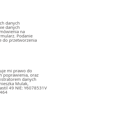
ch danych
nie danych
amówienia na
ormularz. Podanie
e do przetworzenia
uje mi prawo do
h poprawienia, oraz
nistratorem danych
6464