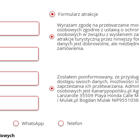
Formularz atrakcje
Wyrażam zgodę na przetwarzanie moi
osobowych zgodnie z ustawą o ochro
osobowych w związku z wysłaniem z
atrakcje turystyczną przez niniejszy f
danych jest dobrowolne, ale niezbędn
zamówienia.
Zostałem poinformowany, że przysług
dostępu swoich danych, możliwości ic
zaprzestania ich przetwarzania. Admi
osobowych jest Kanarypopolsku.pl Agnieszka Mulak,
Lanzarote 35509 Playa Honda Calle Mastil 49 NIE: Y6078531V
i Mulak.pl Bogdan Mulak NIP955103
WhatsApp
Telefon
dlowych