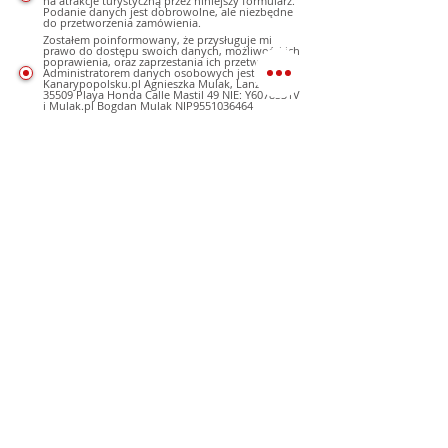
na atrakcje turystyczną przez niniejszy formularz.
Podanie danych jest dobrowolne, ale niezbędne
do przetworzenia zamówienia.
Zostałem poinformowany, że przysługuje mi
prawo do dostępu swoich danych, możliwości ich
poprawienia, oraz zaprzestania ich przetwarzania.
Administratorem danych osobowych jest
Kanarypopolsku.pl Agnieszka Mulak, Lanzarote
35509 Playa Honda Calle Mastil 49 NIE: Y6078531V
i Mulak.pl Bogdan Mulak NIP9551036464
Zgoda na wysyłanie informacji handlowych
Wyrażam zgodę na otrzymywanie informacji
handlowych, ofert, reklam wysyłanych przez
portal www.kanarypopolsku.pl i mulak.pl na
podane konto poczty elektronicznej, oraz
sms, mms na podany numer telefonu, a
także na inne konta poczty elektronicznej.
Podanie danych jest dobrowolne.
Nie wyrażam zgody na otrzymywanie
informacji handlowych, ofert, reklam
wysyłanych przez portal
www.kanarypopolsku.pl i mulak.pl na
podane konto poczty elektronicznej, oraz
sms, mms na podany numer telefonu, a
także na inne konta poczty elektroniczne.
Podanie danych jest dobrowolne.
Po naciśnięciu "Bezpłatna
Rezerwacja" proszę poczekać
na stronie
do wyświetlanie komunikatu