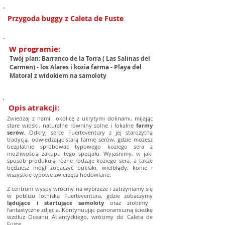
Przygoda buggy z Caleta de Fuste
W programie:
Twój plan: Barranco de la Torra ( Las Salinas del
Carmen) - los Alares i kozia farma - Playa del
Matoral z widokiem na samoloty
Opis atrakcji:
Zwiedzaj z nami okolicę z ukrytymi dolinami, mijając
stare wioski, naturalne równiny solne i lokalne
farmy
serów
. Odkryj serce Fuerteventury z jej starożytną
tradycją, odwiedzając starą farmę serów, gdzie możesz
bezpłatnie spróbować typowego koziego sera z
możliwością zakupu tego specjału. Wyjaśnimy, w jaki
sposób produkują różne rodzaje koziego sera, a także
będziesz mógł zobaczyć bukłaki, wielbłądy, konie i
wszystkie typowe zwierzęta hodowlane.
Z centrum wyspy wrócmy na wybrzeże i zatrzymamy się
w pobliżu lotniska Fuerteventura, gdzie zobaczymy
lądujące i startujące samoloty
oraz zrobimy
fantastyczne zdjęcia. Kontynuując panoramiczną ścieżkę
wzdłuż Oceanu Atlantyckiego, wrócimy do Caleta de
Fuste.