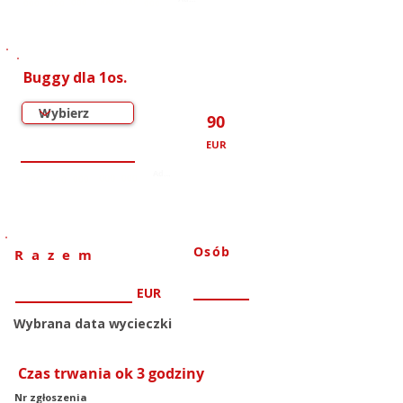
000
000
000
000
000
000
Buggy dla 1os.
90
EUR
000
000
000
000
000
000
Osób
Razem
EUR
Wybrana data wycieczki
Czas trwania ok 3 godziny
Nr zgłoszenia