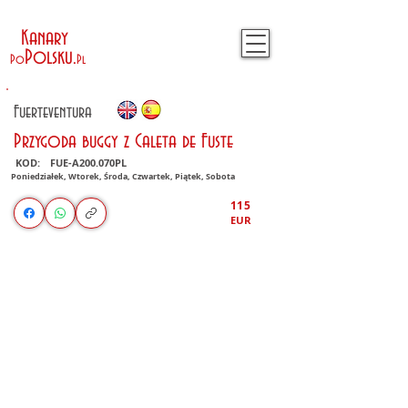
Kanary
Polsku
.
Po
Pl
Fuerteventura
Przygoda buggy z Caleta de Fuste
KOD:
FUE-A200.070PL
Poniedziałek, Wtorek, Środa, Czwartek, Piątek, Sobota
115
EUR
1/4