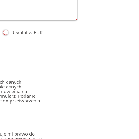
Revolut w EUR
ch danych
nie danych
amówienia na
ormularz. Podanie
e do przetworzenia
uje mi prawo do
h poprawienia, oraz