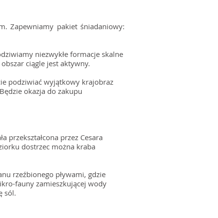
om. Zapewniamy pakiet śniadaniowy:
odziwiamy niezwykłe formacje skalne
obszar ciągle jest aktywny.
ecie podziwiać wyjątkowy krajobraz
 Będzie okazja do zakupu
ała przekształcona przez Cesara
ziorku dostrzec można kraba
kanu rzeźbionego pływami, gdzie
mikro-fauny zamieszkującej wody
 sól.