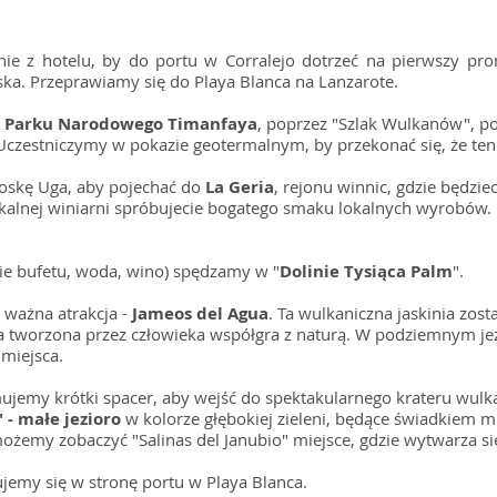
ie z hotelu, by do portu w Corralejo dotrzeć na pierwszy pr
ska. Przeprawiamy się do Playa Blanca na Lanzarote.
a
Parku Narodowego Timanfaya
, poprzez "Szlak Wulkanów", p
Uczestniczymy w pokazie geotermalnym, by przekonać się, że ten 
oskę Uga, aby pojechać do
La Geria
, rejonu winnic, gdzie będzi
okalnej winiarni spróbujecie bogatego smaku lokalnych wyrobów.
ie bufetu, woda, wino) spędzamy w "
Dolinie Tysiąca Palm
".
a ważna atrakcja -
Jameos del Agua
. Ta wulkaniczna jaskinia zost
ka tworzona przez człowieka współgra z naturą. W podziemnym je
 miejsca.
mujemy krótki spacer, aby wejść do spektakularnego krateru wul
 - małe jezioro
w kolorze głębokiej zieleni, będące świadkiem 
żemy zobaczyć "Salinas del Janubio" miejsce, gdzie wytwarza się
emy się w stronę portu w Playa Blanca.