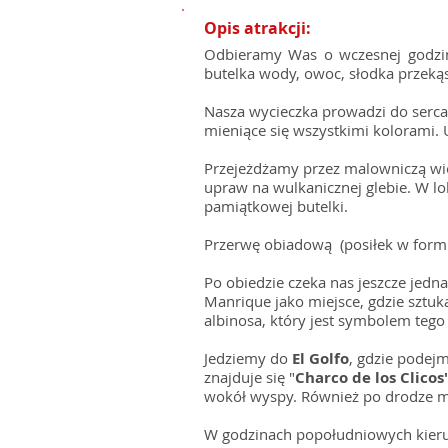
Opis atrakcji:
Odbieramy Was o wczesnej godzin
butelka wody, owoc, słodka przeką
Nasza wycieczka prowadzi do serc
mieniące się wszystkimi kolorami. 
Przejeżdżamy przez malowniczą wi
upraw na wulkanicznej glebie. W l
pamiątkowej butelki.
Przerwę obiadową (posiłek w form
Po obiedzie czeka nas jeszcze jedn
Manrique jako miejsce, gdzie sztu
albinosa, który jest symbolem tego
Jedziemy do
El Golfo
, gdzie podej
znajduje się "
Charco de los Clicos"
wokół wyspy. Również po drodze mo
W godzinach popołudniowych kieruj