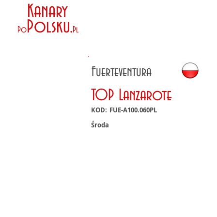
Kanary
Polsku
.
Po
Pl
Fuerteventura
TOP Lanzarote
KOD:
FUE-A100.060PL
Środa