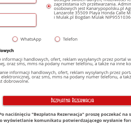
zaprzestania ich przetwarzania. Admi
osobowych jest Kanarypopolsku.pl Agnieszka Mulak,
Lanzarote 35509 Playa Honda Calle Mastil 49 NIE: Y6078531V
i Mulak.pl Bogdan Mulak NIP955103
WhatsApp
Telefon
dlowych
nformacji handlowych, ofert, reklam wysyłanych przez portal w
, oraz sms, mms na podany numer telefonu, a także na inne konta poc
ie informacji handlowych, ofert, reklam wysyłanych przez port
 elektronicznej, oraz sms, mms na podany numer telefonu, a takż
st dobrowolne.
Bezpłatna Rezerwacja
Po naciśnięciu "Bezpłatna Rezerwacja" proszę poczekać na 
o wyświetlanie komunikatu potwierdzającego wysłanie fo