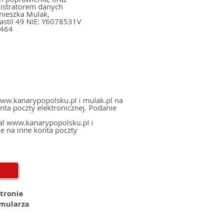
nistratorem danych
6464
ww.kanarypopolsku.pl i mulak.pl na
zty elektronicznej. Podanie
al www.kanarypopolsku.pl i
e na inne konta poczty
stronie
rmularza