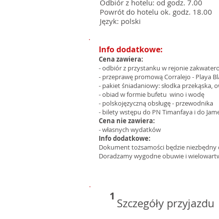
Odbiór z hotelu: od godz. 7.00
Powrót do hotelu ok. godz. 18.00
Język: polski
Info dodatkowe:
Cena zawiera:
- odbiór z przystanku w rejonie zakwate
- przeprawę promową Corralejo - Playa Bla
- pakiet śniadaniowy: słodka przekąska, 
- obiad w formie bufetu wino i wodę
- polskojęzyczną obsługę - przewodnika
- bilety wstępu do PN Timanfaya i do Jam
Cena nie zawiera:
- własnych wydatków
Info dodatkowe:
Dokument tożsamości będzie niezbędny
Doradzamy wygodne obuwie i wielowartwo
1
Szczegóły przyjazdu