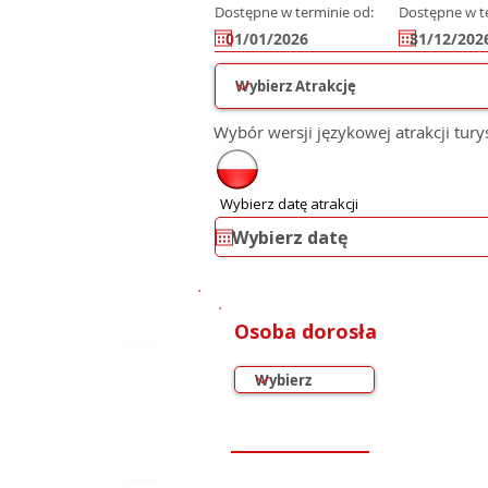
Dostępne w terminie od:
Dostępne w t
Wybór wersji językowej atrakcji tury
Wybierz datę atrakcji
1
0
000
Osoba dorosła
0
1
000
0
000
0
000
0
000