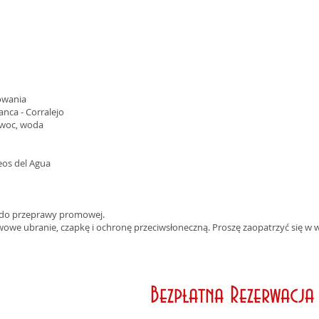
rowania
nca - Corralejo
owoc, woda
eos del Agua
 do przeprawy promowej.
we ubranie, czapkę i ochronę przeciwsłoneczną. Proszę zaopatrzyć się w 
Bezpłatna Rezerwacja