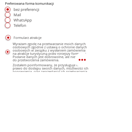
Preferowana forma komunikacji
bez preferencji
Mail
WhatsApp
Telefon
Formularz atrakcje
Wyrażam zgodę na przetwarzanie moich danych
osobowych zgodnie z ustawą o ochronie danych
osobowych w związku z wysłaniem zamówienia
na atrakcje turystyczną przez niniejszy formularz.
Podanie danych jest dobrowolne, ale niezbędne
do przetworzenia zamówienia.
Zostałem poinformowany, że przysługuje mi
prawo do dostępu swoich danych, możliwości ich
poprawienia, oraz zaprzestania ich przetwarzania.
Administratorem danych osobowych jest
Kanarypopolsku.pl Agnieszka Mulak, Lanzarote
35509 Playa Honda Calle Mastil 49 NIE: Y6078531V
i Mulak.pl Bogdan Mulak NIP9551036464
Zgoda na wysyłanie informacji handlowych
Wyrażam zgodę na otrzymywanie informacji
handlowych, ofert, reklam wysyłanych przez
portal www.kanarypopolsku.pl i mulak.pl na
podane konto poczty elektronicznej, oraz
sms, mms na podany numer telefonu, a
także na inne konta poczty elektronicznej.
Podanie danych jest dobrowolne.
Nie wyrażam zgody na otrzymywanie
informacji handlowych, ofert, reklam