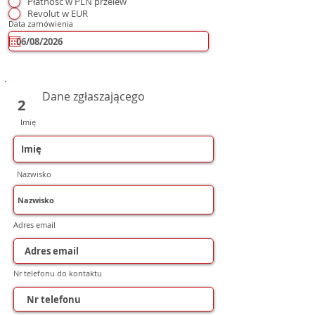
Płatność w PLN przelew
Revolut w EUR
Data zamówienia
Dane zgłaszającego
2
Imię
Nazwisko
Adres email
Nr telefonu do kontaktu