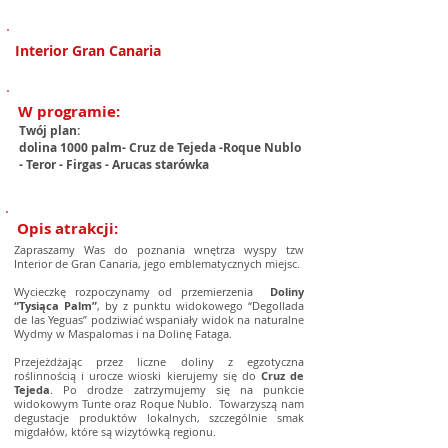
1/2
Interior Gran Canaria
W programie:
Twój plan:
dolina 1000 palm- Cruz de Tejeda -Roque Nublo
- Teror - Firgas - Arucas starówka
Opis atrakcji:
Zapraszamy Was do poznania wnętrza wyspy tzw
Interior de Gran Canaria, jego emblematycznych miejsc.
Wycieczkę rozpoczynamy od przemierzenia
Doliny
“Tysiąca Palm”
, by z punktu widokowego “Degollada
de las Yeguas” podziwiać wspaniały widok na naturalne
Wydmy w Maspalomas i na Dolinę Fataga.
Przejeżdżając przez liczne doliny z egzotyczna
roślinnością i urocze wioski kierujemy się do
Cruz de
Tejeda
. Po drodze zatrzymujemy się na punkcie
widokowym Tunte oraz Roque Nublo. Towarzyszą nam
degustacje produktów lokalnych, szczególnie smak
migdałów, które są wizytówką regionu.