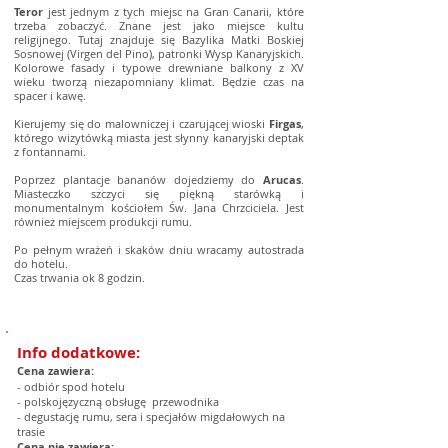
Teror
jest jednym z tych miejsc na Gran Canarii, które
trzeba zobaczyć. Znane jest jako miejsce kultu
religijnego. Tutaj znajduje się Bazylika Matki Boskiej
Sosnowej (Virgen del Pino), patronki Wysp Kanaryjskich.
Kolorowe fasady i typowe drewniane balkony z XV
wieku tworzą niezapomniany klimat. Będzie czas na
spacer i kawę.
Kierujemy się do malowniczej i czarującej wioski
Firgas
,
którego wizytówką miasta jest słynny kanaryjski deptak
z fontannami.
Poprzez plantacje bananów dojedziemy do
Arucas
.
Miasteczko szczyci się piękną starówką i
monumentalnym kościołem Św. Jana Chrzciciela. Jest
również miejscem produkcji rumu.
Po pełnym wrażeń i skaków dniu wracamy autostrada
do hotelu.
Czas trwania ok 8 godzin.
Info dodatkowe:
Cena zawiera:
- odbiór spod hotelu
- polskojęzyczną obsługę przewodnika
- degustację rumu, sera i specjałów migdałowych na
trasie
Cena nie zawiera: