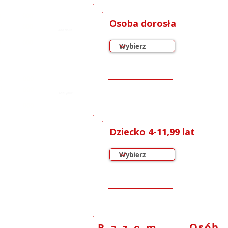
2
0
000
Osoba dorosła
0
2
000
0
000
0
000
0
000
0
000
Dziecko 4-11,99 lat
Osób
Razem