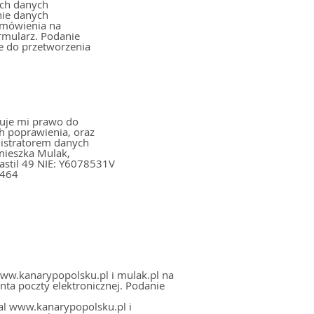
ch danych
nie danych
amówienia na
ormularz. Podanie
e do przetworzenia
uje mi prawo do
h poprawienia, oraz
nistratorem danych
6464
ww.kanarypopolsku.pl i mulak.pl na
zty elektronicznej. Podanie
al www.kanarypopolsku.pl i