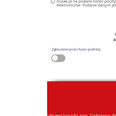
mulak.pl na podane konto poczty
elektroniczne. Podanie danych je
kanarypopolsku@gmail.com
d
Zgłoszene przez biuro podróży
Actividad subvencionada por: Gobierno de