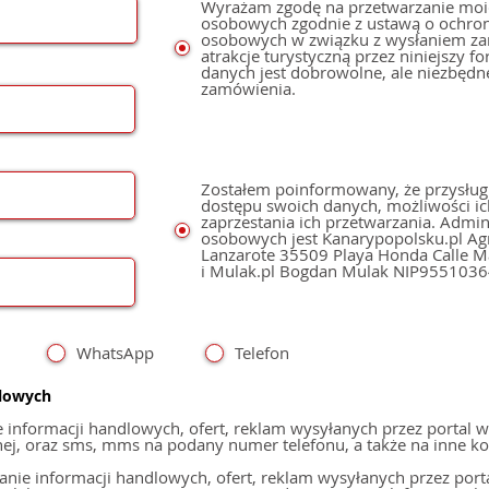
Wyrażam zgodę na przetwarzanie moi
osobowych zgodnie z ustawą o ochro
osobowych w związku z wysłaniem z
atrakcje turystyczną przez niniejszy f
danych jest dobrowolne, ale niezbędn
zamówienia.
Zostałem poinformowany, że przysług
dostępu swoich danych, możliwości ic
zaprzestania ich przetwarzania. Admi
osobowych jest Kanarypopolsku.pl Agnieszka Mulak,
Lanzarote 35509 Playa Honda Calle Mastil 49 NIE: Y6078531V
i Mulak.pl Bogdan Mulak NIP955103
WhatsApp
Telefon
dlowych
nformacji handlowych, ofert, reklam wysyłanych przez portal w
, oraz sms, mms na podany numer telefonu, a także na inne konta poc
ie informacji handlowych, ofert, reklam wysyłanych przez port