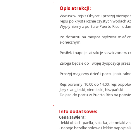
Opis atrakcji:
Wyrusz w rejs z Obycat i przeżyj niezap
rejsu po krystalicznie czystych wodach A
Wypłyniemy z portu w Puerto Rico i udamy
Po dotarciu na miejsce będziesz mieć c
słonecznym.
Posiłek i napoje i atrakcje są wliczone w c
Załoga będzie do Twojej dyspozycji przez 
Przeżyj magiczny dzień i poczuj naturalne
Rejs poranny: 10.00 do 14.00, rejs popoł
Język: angielski, niemiecki, hiszpański
Dojazd do portu w Puerto Rico na potwier
Info dodatkowe:
Cena zawiera:
- lekki obiad - paella, sałatka, ziemniaki
- napoje bezalkoholowe i lekkie napoje a