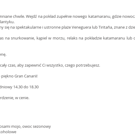
omniane chwile. Wejdź na pokład zupełnie nowego katamaranu, gdzie nowocz
tlantyku.
 się na spektakularne i ustronne plaże Veneguera lub Tiritaña, znane z dzi
zas na snurkowanie, kąpiel w morzu, relaks na pokładzie katamaranu lub 
enę.
cały czas, aby zapewnić Ci wszystko, czego potrzebujesz.
 piękno Gran Canarii!
udniowy 14.30 do 18.30
dzenie, w cenie.
 z sosami mojo, owoc sezonowy
lkoholowe