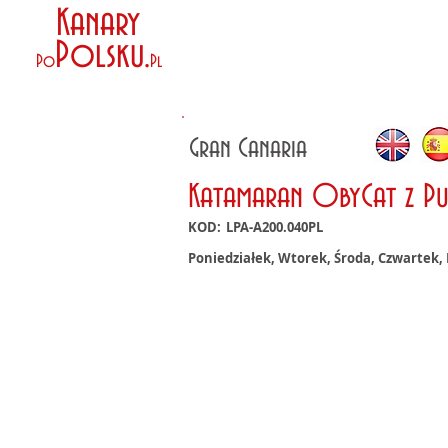
Kanary
Polsku
.
Po
Pl
Gran Canaria
Katamaran ObyCat z P
KOD:
LPA-A200.040PL
Poniedziałek, Wtorek, Środa, Czwartek, 