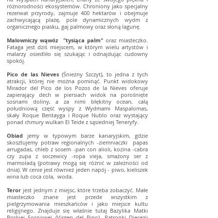
różnorodności ekosystemów. Chroniony jako specjalny
rezerwat przyrody, zajmuje 400 hektarów i obejmuje
zachwycającą plażę, pole dynamicznych wydm z
organicznego piasku, gaj palmowy oraz słoną lagunę.
Malowniczy wąwóz "tysiąca palm"
oraz miasteczko.
Fataga jest dziś miejscem, w którym wielu artystów i
malarzy osiedliło się szukając i odnajdując cudowny
spokój.
Pico de las Nieves
(Śnieżny Szczyt), to jedna z tych
atrakcji, której nie można pominąć. Punkt widokowy
Mirador del Pico de los Pozos de la Nieves oferuje
zapierający dech w piersiach widok na porośnięte
sosnami doliny, a za nimi błękitny ocean, całą
południową część wyspy z Wydmami Maspalomas,
skały Roque Bentayga i Roque Nublo oraz wystający
ponad chmury wulkan El Teide z sąsiedniej Teneryfy.
Obiad
jemy w typowym barze kanaryjskim, gdzie
skosztujemy potraw regionalnych -ziemniaczki papas
arrugadas, chleb z sosem -pan con alioli, kozina -cabra
czy zupa z soczewicy -ropa vieja, smażony ser z
marmoladą (potrawy mogą się różnić w zależności od
dnia). W cenie jest również jeden napój - piwo, kieliszek
wina lub coca cola, woda.
Teror
jest jednym z miejsc, które trzeba zobaczyć. Małe
miasteczko znane jest przede wszystkim z
pielgrzymowania mieszkańców i jako miejsce kultu
religijnego. Znajduje się właśnie tutaj Bazylika Matki
Boskiej Sosnowej (Virgen del Pino), Patronki Diecezji