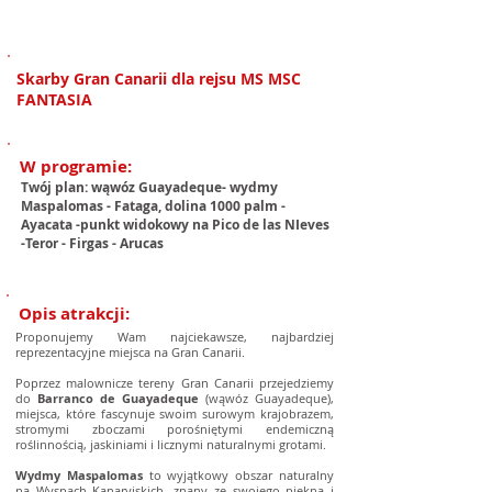
1/3
Skarby Gran Canarii dla rejsu MS MSC
FANTASIA
W programie:
Twój plan: wąwóz Guayadeque- wydmy
Maspalomas - Fataga, dolina 1000 palm -
Ayacata -punkt widokowy na Pico de las NIeves
-Teror - Firgas - Arucas
Opis atrakcji:
Proponujemy Wam najciekawsze, najbardziej
reprezentacyjne miejsca na Gran Canarii.
Poprzez malownicze tereny Gran Canarii przejedziemy
do
Barranco de Guayadeque
(wąwóz Guayadeque),
miejsca, które fascynuje swoim surowym krajobrazem,
stromymi zboczami porośniętymi endemiczną
roślinnością, jaskiniami i licznymi naturalnymi grotami.
Wydmy Maspalomas
to wyjątkowy obszar naturalny
na Wyspach Kanaryjskich, znany ze swojego piękna i