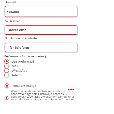
Nazwisko
Adres email
Nr telefonu do kontaktu
Preferowana forma komunikacji
bez preferencji
Mail
WhatsApp
Telefon
Formularz atrakcje
Wyrażam zgodę na przetwarzanie moich danych
osobowych zgodnie z ustawą o ochronie danych
osobowych w związku z wysłaniem zamówienia
na atrakcje turystyczną przez niniejszy formularz.
Podanie danych jest dobrowolne, ale niezbędne
do przetworzenia zamówienia.
Zostałem poinformowany, że przysługuje mi
prawo do dostępu swoich danych, możliwości ich