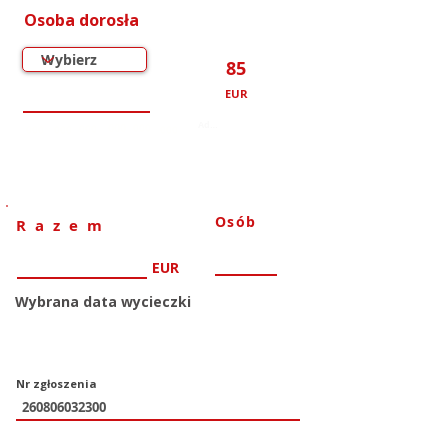
Osoba dorosła
85
EUR
000
000
000
000
000
000
Osób
Razem
EUR
Wybrana data wycieczki
Nr zgłoszenia