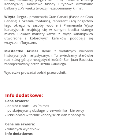
Kanaryjskiej. Kolorowe fasady i typowe drewniane
balkony z XV wieku tworzą niezapomniany klimat.
Wizyta Firgas
- promenada Gran Canarii (Paseo de Gran
Canaria) z okazałą fontanną, reprezentującą bogactwo
tego okręgu w zasoby wodne i Promenada Wysp
Kanaryjskich znajdują się w samym środku starego
miasta. Ciekawe makiety każdej z wysp kanaryjskich
utworzone z kolorowych kafelków podobają się
wszystkim Turystom.
Miasteczko Arucas
słynie z wybitnych walorów
historycznych i artystycznych. Tu zwiedzamy starówkę
nad którą góruje neogotycki kościół San Juan Bautista,
zaprojektowany przez ucznia Gaudiego.
Wycieczkę prowadzi polski przewodnik.
Info dodatkowe:
Cena zawiera:
- odbiór x portu Las Palmas
- polskojęzyczną obsługę przewodnika - kierowcy
- lekki obiad w formie kanaryjskich dań z napojem
Cena nie zawiera:
- własnych wydatków
Info dodatkowe: