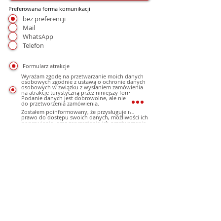
Preferowana forma komunikacji
bez preferencji
Mail
WhatsApp
Telefon
Formularz atrakcje
Wyrażam zgodę na przetwarzanie moich danych
osobowych zgodnie z ustawą o ochronie danych
osobowych w związku z wysłaniem zamówienia
na atrakcje turystyczną przez niniejszy formularz.
Podanie danych jest dobrowolne, ale niezbędne
do przetworzenia zamówienia.
Zostałem poinformowany, że przysługuje mi
prawo do dostępu swoich danych, możliwości ich
poprawienia, oraz zaprzestania ich przetwarzania.
Administratorem danych osobowych jest
Kanarypopolsku.pl Agnieszka Mulak, Lanzarote
35509 Playa Honda Calle Mastil 49 NIE: Y6078531V
i Mulak.pl Bogdan Mulak NIP9551036464
Zgoda na wysyłanie informacji handlowych
Wyrażam zgodę na otrzymywanie informacji
handlowych, ofert, reklam wysyłanych przez
portal www.kanarypopolsku.pl i mulak.pl na
podane konto poczty elektronicznej, oraz
sms, mms na podany numer telefonu, a
także na inne konta poczty elektronicznej.
Podanie danych jest dobrowolne.
Nie wyrażam zgody na otrzymywanie
informacji handlowych, ofert, reklam