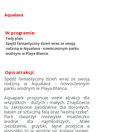
1/4
Aqualava
W programie:
Twój plan:
Spędź fantastyczny dzień wraz ze swoją
rodziną w Aqualava - nowoczesnym parku
wodnym w Playa Blanca.
Opis atrakcji:
Spędź fantastyczny dzień wraz ze swoją
rodziną w Aqualava - nowoczesnym
parku wodnym w Playa Blanca.
Aquapark proponuje wiele atrakcji dla
wszystkich - dużych i małych. Znajdziecie
tu zakręcone zjeżdżalnie dla dorosłych,
basen ze sztuczną falą oraz "wolną rzekę".
Park stworzył niezwykłe miasteczko
wodne dla najmłodszych. Małe
zjeżdżalnie, grzybki, tajne przejścia a
wszystko to w wodzie po kolana sprawi,