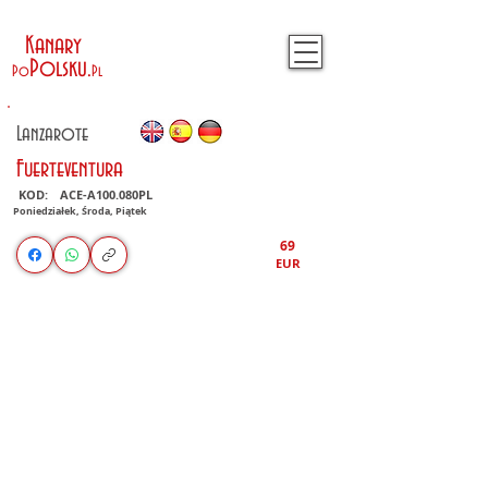
Kanary
Polsku
.
Po
Pl
Lanzarote
Fuerteventura
KOD:
ACE-A100.080PL
Poniedziałek, Środa, Piątek
69
EUR
1/2