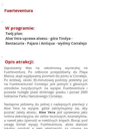
Fuerteventura
W programie:
Twój plan:
Aloe Vera uprawa aloesu - góra Tindya -
Bentacuria - Pajara i Antiqua - wydmy Corralejo
Opis atrakcji:
Zapraszamy Was na całodniową wycieczkę na
Fuerteventurę. Po odbiorze przejeżdżamy do Playa
Blanca, skąd wypływamy promem do portu w Corralejo.
Po krótkiej, około 30-minutowej podróży jesteśmy już
na Fuerteventurze! Corralejo jest jednym z głównych
ośrodków turystycznych na wyspie Fuerteventura i
posiada rozległe plaże drobnego piasku i ponad 2600
hektarów Parku Narodowego Corralejo.
Następnie jedziemy do jednej z najlepszych plantacji z
Aloe Vera na wyspie, gdzie zatrzymujemy się, aby
poznać zalety aloesu.
Aloe Vera
jest uprawiana jako
roślina dekoracyjna, do celów leczniczych, kosmetyków,
a nawet jako żywność w niektórych krajach. Biorąc pod
uwagę klimat wyspy Fuerteventura, aloes stanowi
lokalny produkt a jego właściwości są uznane na