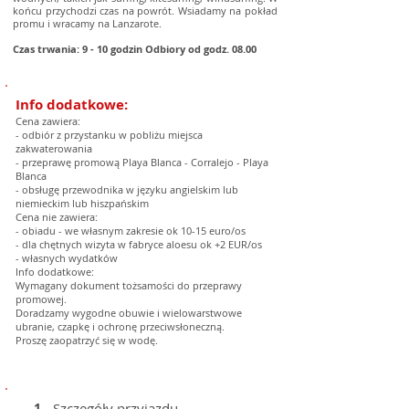
końcu przychodzi czas na powrót. Wsiadamy na pokład
promu i wracamy na Lanzarote.
Czas trwania: 9 - 10 godzin Odbiory od godz. 08.00
Info dodatkowe:
Cena zawiera:
- odbiór z przystanku w pobliżu miejsca
zakwaterowania
- przeprawę promową Playa Blanca - Corralejo - Playa
Blanca
- obsługę przewodnika w języku angielskim lub
niemieckim lub hiszpańskim
Cena nie zawiera:
- obiadu - we własnym zakresie ok 10-15 euro/os
- dla chętnych wizyta w fabryce aloesu ok +2 EUR/os
- własnych wydatków
Info dodatkowe:
Wymagany dokument tożsamości do przeprawy
promowej.
Doradzamy wygodne obuwie i wielowarstwowe
ubranie, czapkę i ochronę przeciwsłoneczną.
Proszę zaopatrzyć się w wodę.
1
Szczegóły przyjazdu