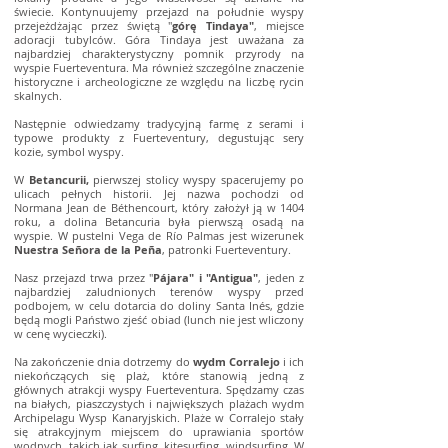
świecie. Kontynuujemy przejazd na południe wyspy
przejeżdżając przez świętą "
górę Tindaya"
, miejsce
adoracji tubylców. Góra Tindaya jest uważana za
najbardziej charakterystyczny pomnik przyrody na
wyspie Fuerteventura. Ma również szczególne znaczenie
historyczne i archeologiczne ze względu na liczbę rycin
skalnych.
Następnie odwiedzamy tradycyjną farmę z serami i
typowe produkty z Fuerteventury, degustując sery
kozie, symbol wyspy.
W
Betancurii,
pierwszej stolicy wyspy spacerujemy po
ulicach pełnych historii. Jej nazwa pochodzi od
Normana Jean de Béthencourt, który założył ją w 1404
roku, a dolina Betancuria była pierwszą osadą na
wyspie. W pustelni Vega de Río Palmas jest wizerunek
Nuestra Señora de la Peña
, patronki Fuerteventury.
Nasz przejazd trwa przez "
Pájara" i "Antigua"
, jeden z
najbardziej zaludnionych terenów wyspy przed
podbojem, w celu dotarcia do doliny Santa Inés, gdzie
będą mogli Państwo zjeść obiad (lunch nie jest wliczony
w cenę wycieczki).
Na zakończenie dnia dotrzemy do
wydm Corralejo
i ich
niekończących się plaż, które stanowią jedną z
głównych atrakcji wyspy Fuerteventura. Spędzamy czas
na białych, piaszczystych i największych plażach wydm
Archipelagu Wysp Kanaryjskich. Plaże w Corralejo stały
się atrakcyjnym miejscem do uprawiania sportów
wodnych, takich jak surfing, kitesurfing, windsurfing. W