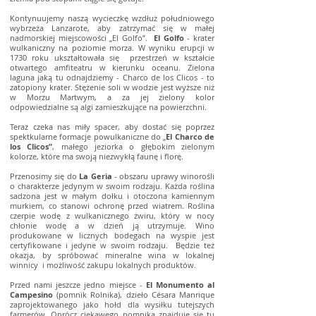
Kontynuujemy naszą wycieczkę wzdłuż południowego
wybrzeża Lanzarote, aby zatrzymać się w małej
nadmorskiej miejscowości „El Golfo”.
El Golfo
- krater
wulkaniczny na poziomie morza. W wyniku erupcji w
1730 roku ukształtowała się przestrzeń w kształcie
otwartego amfiteatru w kierunku oceanu. Zielona
laguna jaką tu odnajdziemy - Charco de los Clicos - to
zatopiony krater. Stężenie soli w wodzie jest wyższe niż
w Morzu Martwym, a za jej zielony kolor
odpowiedzialne są algi zamieszkujące na powierzchni.
Teraz czeka nas miły spacer, aby dostać się poprzez
spektkularne formacje powulkaniczne do „
El Charco de
los Clicos”
, małego jeziorka o głębokim zielonym
kolorze, które ma swoją niezwykłą faunę i florę.
Przenosimy się do
La Geria
- obszaru uprawy winorośli
o charakterze jedynym w swoim rodzaju. Każda roślina
sadzona jest w małym dołku i otoczona kamiennym
murkiem, co stanowi ochronę przed wiatrem. Roślina
czerpie wodę z wulkanicznego żwiru, który w nocy
chłonie wodę a w dzień ją utrzymuje. Wino
produkowane w licznych bodegach na wyspie jest
certyfikowane i jedyne w swoim rodzaju. Będzie też
okazja, by spróbować mineralne wina w lokalnej
winnicy i możliwość zakupu lokalnych produktów.
Przed nami jeszcze jedno miejsce -
El Monumento al
Campesino
(pomnik Rolnika), dzieło Césara Manrique
zaprojektowanego jako hołd dla wysiłku tutejszych
farmerów. Oprócz ciekawego pomnika znajduje się tu