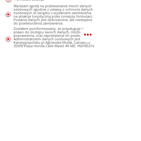
Wyrażam zgodę na przetwarzanie moich danych
osobowych zgodnie z ustawą o ochronie danych
osobowych w związku z wysłaniem zamówienia
na atrakcje turystyczną przez niniejszy formularz.
Podanie danych jest dobrowolne, ale niezbędne
do przetworzenia zamówienia.
Zostałem poinformowany, że przysługuje mi
prawo do dostępu swoich danych, możliwości ich
poprawienia, oraz zaprzestania ich przetwarzania.
Administratorem danych osobowych jest
Kanarypopolsku.pl Agnieszka Mulak, Lanzarote
35509 Playa Honda Calle Mastil 49 NIE: Y6078531V
i Mulak.pl Bogdan Mulak NIP9551036464
Zgoda na wysyłanie informacji handlowych
Wyrażam zgodę na otrzymywanie informacji
handlowych, ofert, reklam wysyłanych przez
portal www.kanarypopolsku.pl i mulak.pl na
podane konto poczty elektronicznej, oraz
sms, mms na podany numer telefonu, a
także na inne konta poczty elektronicznej.
Podanie danych jest dobrowolne.
Nie wyrażam zgody na otrzymywanie
informacji handlowych, ofert, reklam
wysyłanych przez portal
www.kanarypopolsku.pl i mulak.pl na
podane konto poczty elektronicznej, oraz
sms, mms na podany numer telefonu, a
także na inne konta poczty elektroniczne.
Podanie danych jest dobrowolne.
Po naciśnięciu "Bezpłatna
Rezerwacja" proszę poczekać