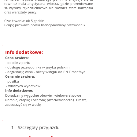
rownież mała artystyczna wioska, gdzie prezentowane
są wyroby rękodzielnictwa ale również stare narzędzia
oraz warsztaty pracy.
Czas trwania: ok 5 godzin
Grupę prowadzi polski licencjonowany przewodnik
Info dodatkowe:
Cena zawiera:
- odbiór z portu
- obsługę przewodnika w języku polskim
- degustację wina - bilety wstępu do PN Timanfaya
Cena nie zawiera:
- posiłku
- własnych wydatków
Info dodatkowe:
Doradzamy wygodne obuwie i wielowarstwowe
ubranie, czapkę i ochronę przeciwsłoneczną. Proszę
zaopatrzyć się w wodę.
1
Szczegóły przyjazdu