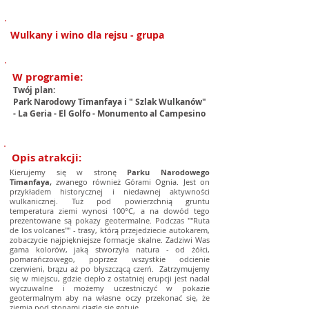
1/6
Wulkany i wino dla rejsu - grupa
W programie:
Twój plan:
Park Narodowy Timanfaya i " Szlak Wulkanów"
- La Geria - El Golfo - Monumento al Campesino
Opis atrakcji:
Kierujemy się w stronę
Parku Narodowego
Timanfaya,
zwanego również Górami Ognia. Jest on
przykładem historycznej i niedawnej aktywności
wulkanicznej. Tuż pod powierzchnią gruntu
temperatura ziemi wynosi 100°C, a na dowód tego
prezentowane są pokazy geotermalne. Podczas ""Ruta
de los volcanes"" - trasy, którą przejedziecie autokarem,
zobaczycie najpiękniejsze formacje skalne. Zadziwi Was
gama kolorów, jaką stworzyła natura - od żółci,
pomarańczowego, poprzez wszystkie odcienie
czerwieni, brązu aż po błyszczącą czerń. Zatrzymujemy
się w miejscu, gdzie ciepło z ostatniej erupcji jest nadal
wyczuwalne i możemy uczestniczyć w pokazie
geotermalnym aby na własne oczy przekonać się, że
ziemia pod stopami ciągle się gotuje.