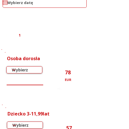
1
1
1
Osoba dorosła
78
EUR
000
000
000
000
000
000
Dziecko 3-11,99lat
57