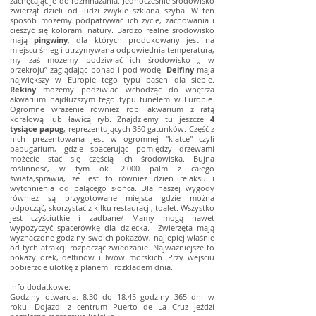
zachęcając je do rozmnażania. Jednocześnie środowisko
zwierząt dzieli od ludzi zwykle szklana szyba. W ten
sposób możemy podpatrywać ich życie, zachowania i
cieszyć się kolorami natury. Bardzo realne środowisko
mają
pingwiny
, dla których produkowany jest na
miejscu śnieg i utrzymywana odpowiednia temperatura,
my zaś możemy podziwiać ich środowisko „ w
przekroju” zaglądając ponad i pod wodę.
Delfiny
maja
największy w Europie tego typu basen dla siebie.
Rekiny
możemy podziwiać wchodząc do wnętrza
akwarium najdłuższym tego typu tunelem w Europie.
Ogromne wrażenie również robi akwarium z rafą
koralową lub ławicą ryb. Znajdziemy tu jeszcze
4
tysiące papug
, reprezentujących 350 gatunków. Część z
nich prezentowana jest w ogromnej "klatce" czyli
papugarium, gdzie spacerując pomiędzy drzewami
możecie stać się częścią ich środowiska. Bujna
roślinność, w tym ok. 2.000 palm z całego
świata,sprawia, że jest to również dzień relaksu i
wytchnienia od palącego słońca. Dla naszej wygody
również są przygotowane miejsca gdzie można
odpocząć, skorzystać z kilku restauracji, toalet. Wszystko
jest czyściutkie i zadbane/ Mamy mogą nawet
wypożyczyć spacerówkę dla dziecka. Zwierzęta mają
wyznaczone godziny swoich pokazów, najlepiej właśnie
od tych atrakcji rozpocząć zwiedzanie. Najważniejsze to
pokazy orek, delfinów i lwów morskich. Przy wejściu
pobierzcie ulotkę z planem i rozkładem dnia.
Info dodatkowe:
Godziny otwarcia: 8:30 do 18:45 godziny 365 dni w
roku. Dojazd: z centrum Puerto de La Cruz jeździ