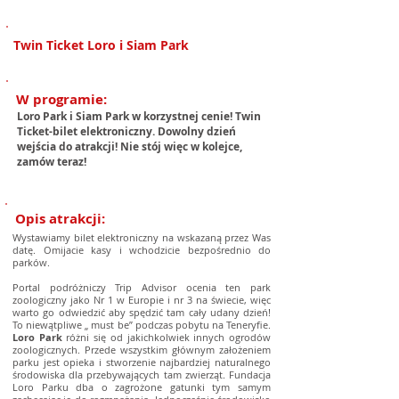
1/2
Twin Ticket Loro i Siam Park
W programie:
Loro Park i Siam Park w korzystnej cenie! Twin
Ticket-bilet elektroniczny. Dowolny dzień
wejścia do atrakcji! Nie stój więc w kolejce,
zamów teraz!
Opis atrakcji:
Wystawiamy bilet elektroniczny na wskazaną przez Was
datę. Omijacie kasy i wchodzicie bezpośrednio do
parków.
Portal podróżniczy Trip Advisor ocenia ten park
zoologiczny jako Nr 1 w Europie i nr 3 na świecie, więc
warto go odwiedzić aby spędzić tam cały udany dzień!
To niewątpliwe „ must be” podczas pobytu na Teneryfie.
Loro Park
różni się od jakichkolwiek innych ogrodów
zoologicznych. Przede wszystkim głównym założeniem
parku jest opieka i stworzenie najbardziej naturalnego
środowiska dla przebywających tam zwierząt. Fundacja
Loro Parku dba o zagrożone gatunki tym samym