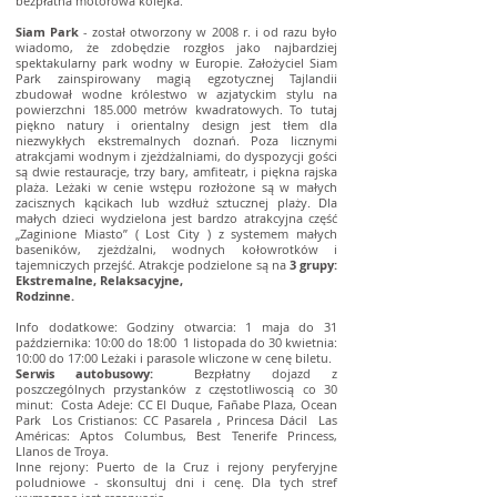
bezpłatna motorowa kolejka.
Siam Park
- został otworzony w 2008 r. i od razu było
wiadomo, że zdobędzie rozgłos jako najbardziej
spektakularny park wodny w Europie. Założyciel Siam
Park zainspirowany magią egzotycznej Tajlandii
zbudował wodne królestwo w azjatyckim stylu na
powierzchni 185.000 metrów kwadratowych. To tutaj
piękno natury i orientalny design jest tłem dla
niezwykłych ekstremalnych doznań. Poza licznymi
atrakcjami wodnym i zjeżdżalniami, do dyspozycji gości
są dwie restauracje, trzy bary, amfiteatr, i piękna rajska
plaża. Leżaki w cenie wstępu rozłożone są w małych
zacisznych kącikach lub wzdłuż sztucznej plaży. Dla
małych dzieci wydzielona jest bardzo atrakcyjna część
„Zaginione Miasto” ( Lost City ) z systemem małych
baseników, zjeżdżalni, wodnych kołowrotków i
tajemniczych przejść. Atrakcje podzielone są na
3 grupy:
Ekstremalne, Relaksacyjne,
Rodzinne.
Info dodatkowe: Godziny otwarcia: 1 maja do 31
października: 10:00 do 18:00 1 listopada do 30 kwietnia:
10:00 do 17:00 Leżaki i parasole wliczone w cenę biletu.
Serwis autobusowy:
Bezpłatny dojazd z
poszczególnych przystanków z częstotliwoscią co 30
minut: Costa Adeje: CC El Duque, Fañabe Plaza, Ocean
Park Los Cristianos: CC Pasarela , Princesa Dácil Las
Américas: Aptos Columbus, Best Tenerife Princess,
Llanos de Troya.
Inne rejony: Puerto de la Cruz i rejony peryferyjne
poludniowe - skonsultuj dni i cenę. Dla tych stref