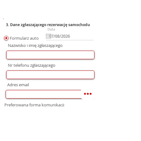
3. Dane zgłaszającego rezerwację samochodu
Data
Formularz auto
Nazwisko i imię zgłaszającego
Nr telefonu zgłaszającego
Adres email
Preferowana forma komunikacji
bez preferencji
Mail
WhatsApp
Telefon
Zgoda na wysłanie Oferty
Wyrażam zgodę na przetwarzanie moich