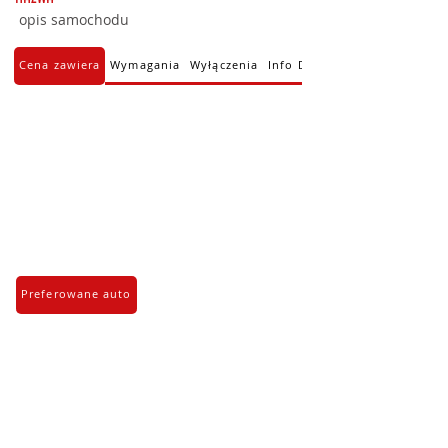
opis samochodu
Cena zawiera
Wymagania
Wyłączenia
Info Dodatkowe
Preferowane auto