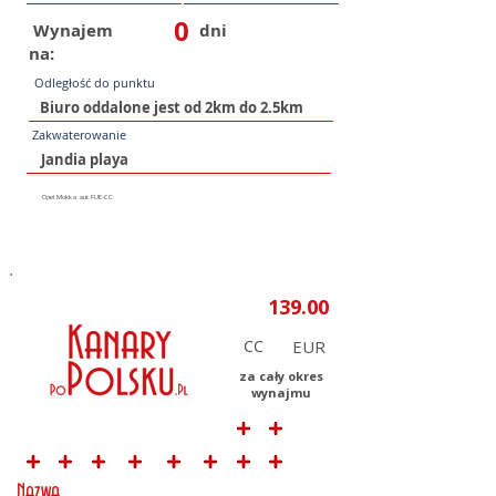
0
Wynajem
dni
na:
Odległość do punktu
Zakwaterowanie
CC
za cały okres
wynajmu
Nazwa