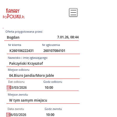
Kanary
Polsku
.
Po
Pl
Oferta przygotowana przez:
7.01.26, 08:44
Nr klienta
Nr zgłoszenia
Nazwisko i imię zgłaszającego
Miejsce odbioru
Dat odbioru
Godz odbioru
Miejsce zwrotu
Data zwrotu
Godz zwrotu