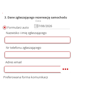
3. Dane zgłaszającego rezerwację samochodu
Data
Formularz auto
Nazwisko i imię zgłaszającego
Nr telefonu zgłaszającego
Adres email
Preferowana forma komunikacji
bez preferencji
Mail
WhatsApp
Telefon
Zgoda na wysłanie Oferty
Wyrażam zgodę na przetwarzanie moich