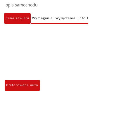
opis samochodu
Cena zawiera
Wymagania
Wyłączenia
Info Dodatkowe
Preferowane auto