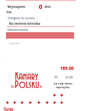
0
Wynajem
dni
na:
Odległość do punktu
Zakwaterowanie
PL
za cały okres
wynajmu
Nazwa