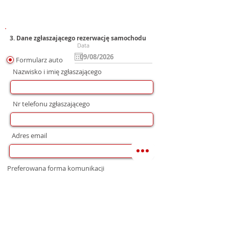
3. Dane zgłaszającego rezerwację samochodu
Data
Formularz auto
Nazwisko i imię zgłaszającego
Nr telefonu zgłaszającego
Adres email
Preferowana forma komunikacji
bez preferencji
Mail
WhatsApp
Telefon
Zgoda na wysłanie Oferty
Wyrażam zgodę na przetwarzanie moich