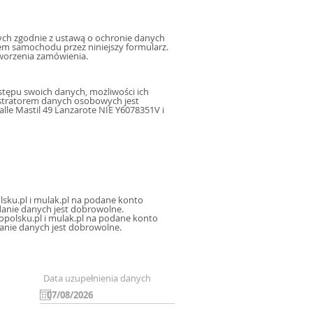
h zgodnie z ustawą o ochronie danych
m samochodu przez niniejszy formularz.
worzenia zamówienia.
tępu swoich danych, możliwości ich
istratorem danych osobowych jest
le Mastil 49 Lanzarote NIE Y6078351V i
sku.pl i mulak.pl na podane konto
icznej, oraz sms, mms na podany numer telefonu, a także na inne konta poczty elektronicznej. Podanie danych jest dobrowolne.
polsku.pl i mulak.pl na podane konto
danie danych jest dobrowolne.
Data uzupełnienia danych