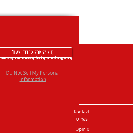
Newsletter zapisz się
isz się na naszą listę mailingową
Do Not Sell My Personal
Information
Kontakt
O nas
Opinie