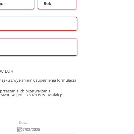
 w EUR
ązku z wysłaniem uzupełnienia formularza
rzestania ich przetwarzania.
astil 49, NIE: Y6078351V i Mulak.pl
Data