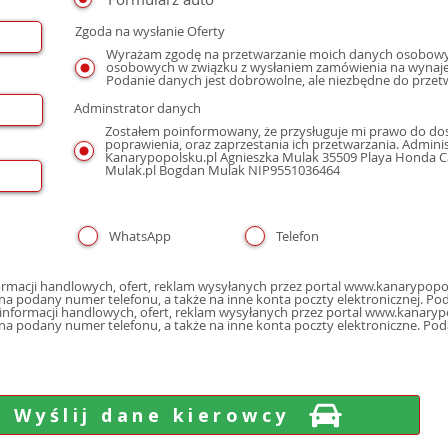
Zgoda na wysłanie Oferty
Wyrażam zgodę na przetwarzanie moich danych osobowyc
osobowych w związku z wysłaniem zamówienia na wynaje
Podanie danych jest dobrowolne, ale niezbędne do przet
Adminstrator danych
Zostałem poinformowany, że przysługuje mi prawo do dos
poprawienia, oraz zaprzestania ich przetwarzania. Admin
Kanarypopolsku.pl Agnieszka Mulak 35509 Playa Honda Cal
Mulak.pl Bogdan Mulak NIP9551036464
WhatsApp
Telefon
macji handlowych, ofert, reklam wysyłanych przez portal www.kanarypopol
poczty elektron
nformacji handlowych, ofert, reklam wysyłanych przez portal www.kanarypo
 na podany numer telefonu, a także na inne konta poczty elektroniczne. Po
Wyślij dane kierowcy