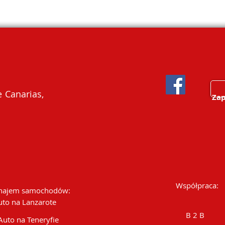
 Canarias,
Zap
Współpraca:
ajem samochodów:
uto na Lanzarote
B 2 B
Auto na Teneryfie