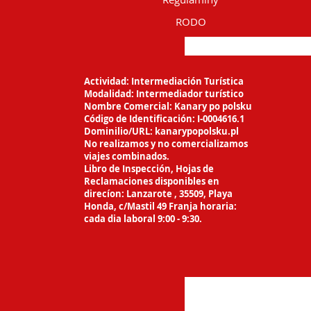
RODO
Actividad: Intermediación Turística
Modalidad: Intermediador turístico
Nombre Comercial: Kanary po polsku
Código de Identificación: I-0004616.1
Dominilio/URL: kanarypopolsku.pl
No realizamos y no comercializamos
viajes
combinados.
Libro de Inspección, Hojas de
Reclamaciones
disponibles en
direcíon: Lanzarote ,
35509, Playa
Honda, c/Mastil 49 Franja horaria:
cada dia laboral 9:00 - 9:30.