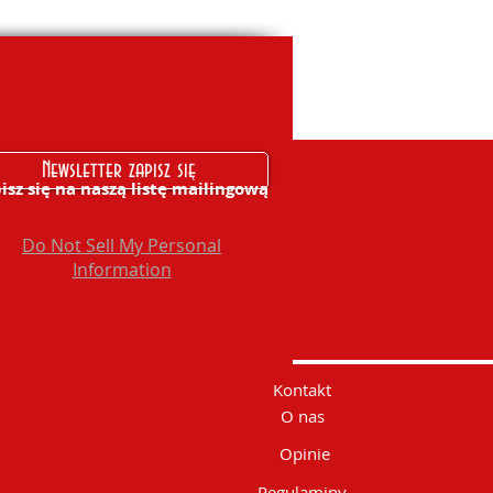
Newsletter zapisz się
isz się na naszą listę mailingową
Do Not Sell My Personal
Information
Kontakt
O nas
Opinie
Regulaminy