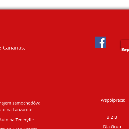
 Canarias,
Zap
Współpraca:
ajem samochodów:
uto na Lanzarote
B 2 B
Auto na Teneryfie
Dla Grup