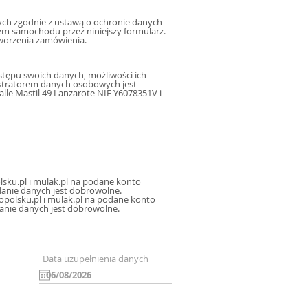
h zgodnie z ustawą o ochronie danych
m samochodu przez niniejszy formularz.
worzenia zamówienia.
tępu swoich danych, możliwości ich
istratorem danych osobowych jest
le Mastil 49 Lanzarote NIE Y6078351V i
sku.pl i mulak.pl na podane konto
icznej, oraz sms, mms na podany numer telefonu, a także na inne konta poczty elektronicznej. Podanie danych jest dobrowolne.
polsku.pl i mulak.pl na podane konto
danie danych jest dobrowolne.
Data uzupełnienia danych