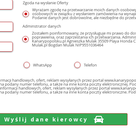
Zgoda na wysłanie Oferty
Wyrażam zgodę na przetwarzanie moich danych osobowyc
osobowych w związku z wysłaniem zamówienia na wynaje
Podanie danych jest dobrowolne, ale niezbędne do przet
Adminstrator danych
Zostałem poinformowany, że przysługuje mi prawo do dos
poprawienia, oraz zaprzestania ich przetwarzania. Admin
Kanarypopolsku.pl Agnieszka Mulak 35509 Playa Honda Cal
Mulak.pl Bogdan Mulak NIP9551036464
WhatsApp
Telefon
macji handlowych, ofert, reklam wysyłanych przez portal www.kanarypopol
poczty elektron
nformacji handlowych, ofert, reklam wysyłanych przez portal www.kanarypo
 na podany numer telefonu, a także na inne konta poczty elektroniczne. Po
Wyślij dane kierowcy