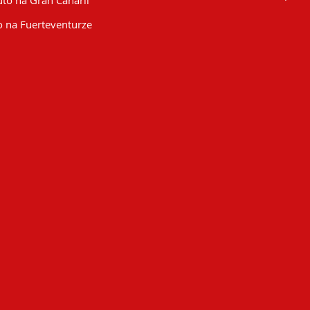
to na Gran Canarii
 na Fuerteventurze