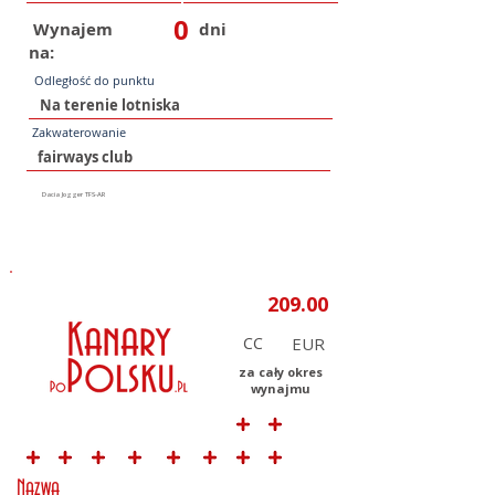
0
Wynajem
dni
na:
Odległość do punktu
Zakwaterowanie
CC
za cały okres
wynajmu
Nazwa