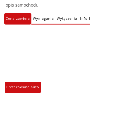
opis samochodu
Cena zawiera
Wymagania
Wyłączenia
Info Dodatkowe
Preferowane auto