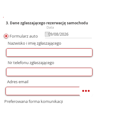
3. Dane zgłaszającego rezerwację samochodu
Data
Formularz auto
Nazwisko i imię zgłaszającego
Nr telefonu zgłaszającego
Adres email
Preferowana forma komunikacji
bez preferencji
Mail
WhatsApp
Telefon
Zgoda na wysłanie Oferty
Wyrażam zgodę na przetwarzanie moich