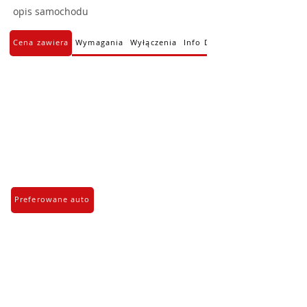
opis samochodu
Cena zawiera
Wymagania
Wyłączenia
Info Dodatkowe
Preferowane auto