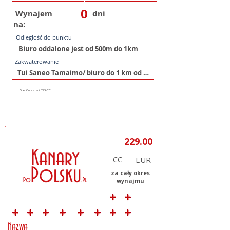
0
Wynajem
dni
na:
Odległość do punktu
Zakwaterowanie
CC
za cały okres
wynajmu
Nazwa