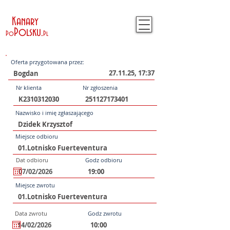
Kanary
Polsku
.
Po
Pl
Oferta przygotowana przez:
27.11.25, 17:37
Nr klienta
Nr zgłoszenia
Nazwisko i imię zgłaszającego
Miejsce odbioru
Dat odbioru
Godz odbioru
Miejsce zwrotu
Data zwrotu
Godz zwrotu