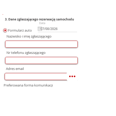
3. Dane zgłaszającego rezerwację samochodu
Data
Formularz auto
Nazwisko i imię zgłaszającego
Nr telefonu zgłaszającego
Adres email
Preferowana forma komunikacji
bez preferencji
Mail
WhatsApp
Telefon
Zgoda na wysłanie Oferty
Wyrażam zgodę na przetwarzanie moich