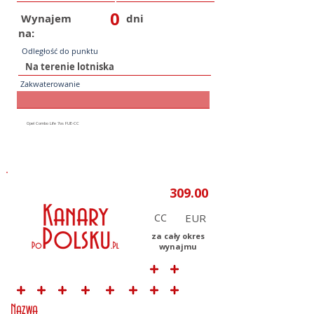
0
Wynajem
dni
na:
Odległość do punktu
Zakwaterowanie
CC
za cały okres
wynajmu
Nazwa