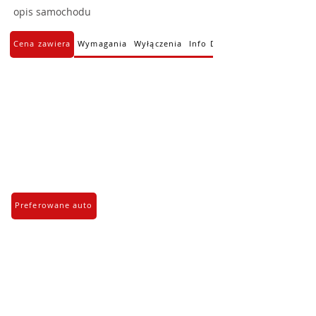
opis samochodu
Cena zawiera
Wymagania
Wyłączenia
Info Dodatkowe
Preferowane auto