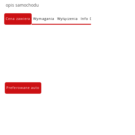
opis samochodu
Cena zawiera
Wymagania
Wyłączenia
Info Dodatkowe
Preferowane auto