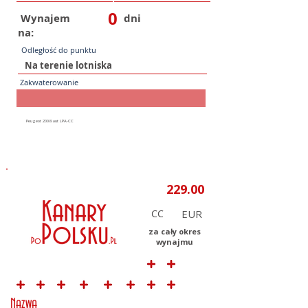
0
Wynajem
dni
na:
Odległość do punktu
Zakwaterowanie
CC
za cały okres
wynajmu
Nazwa