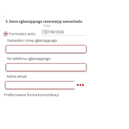
3. Dane zgłaszającego rezerwację samochodu
Data
Formularz auto
Nazwisko i imię zgłaszającego
Nr telefonu zgłaszającego
Adres email
Preferowana forma komunikacji
bez preferencji
Mail
WhatsApp
Telefon
Zgoda na wysłanie Oferty
Wyrażam zgodę na przetwarzanie moich