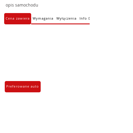
opis samochodu
Cena zawiera
Wymagania
Wyłączenia
Info Dodatkowe
Preferowane auto