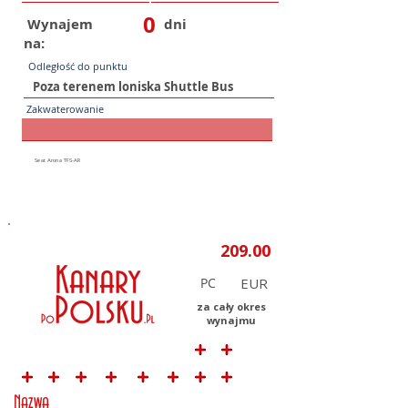
0
Wynajem
dni
na:
Odległość do punktu
Zakwaterowanie
PC
za cały okres
wynajmu
Nazwa