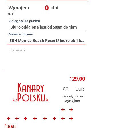
0
Wynajem
dni
na:
Odległość do punktu
Zakwaterowanie
CC
za cały okres
wynajmu
Nazwa