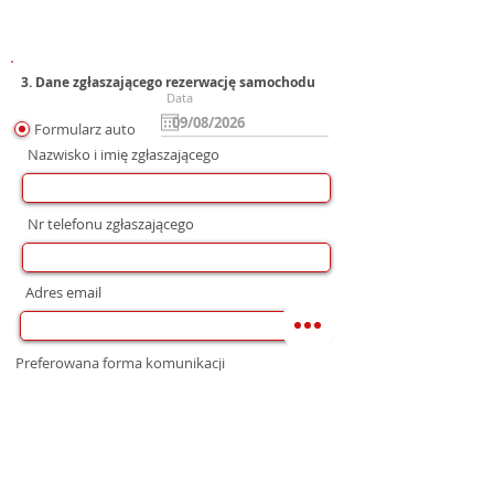
3. Dane zgłaszającego rezerwację samochodu
Data
Formularz auto
Nazwisko i imię zgłaszającego
Nr telefonu zgłaszającego
Adres email
Preferowana forma komunikacji
bez preferencji
Mail
WhatsApp
Telefon
Zgoda na wysłanie Oferty
Wyrażam zgodę na przetwarzanie moich