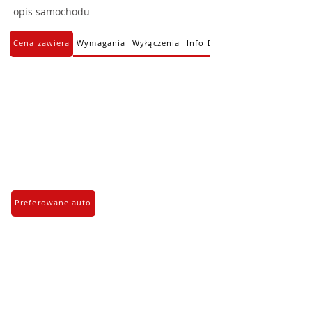
opis samochodu
Cena zawiera
Wymagania
Wyłączenia
Info Dodatkowe
Preferowane auto