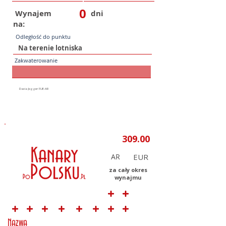
0
Wynajem
dni
na:
Odległość do punktu
Zakwaterowanie
AR
za cały okres
wynajmu
Nazwa