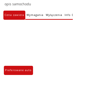
opis samochodu
Cena zawiera
Wymagania
Wyłączenia
Info Dodatkowe
Preferowane auto