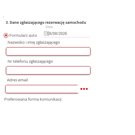
3. Dane zgłaszającego rezerwację samochodu
Data
Formularz auto
Nazwisko i imię zgłaszającego
Nr telefonu zgłaszającego
Adres email
Preferowana forma komunikacji
bez preferencji
Mail
WhatsApp
Telefon
Zgoda na wysłanie Oferty
Wyrażam zgodę na przetwarzanie moich