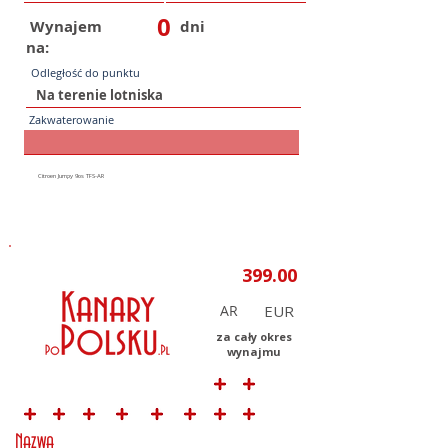
0
Wynajem
dni
na:
Odległość do punktu
Zakwaterowanie
AR
za cały okres
wynajmu
Nazwa