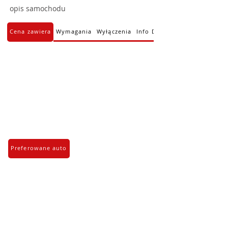
opis samochodu
Cena zawiera
Wymagania
Wyłączenia
Info Dodatkowe
Preferowane auto