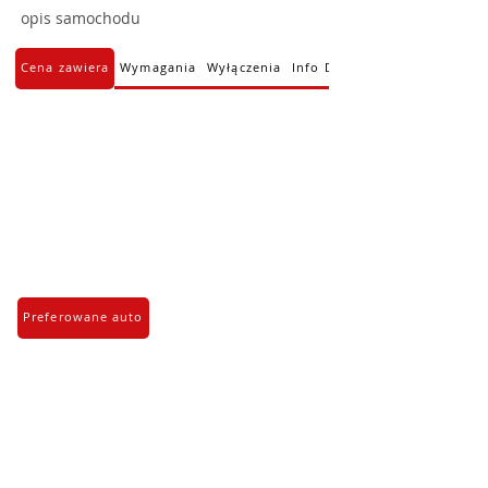
opis samochodu
Cena zawiera
Wymagania
Wyłączenia
Info Dodatkowe
Preferowane auto