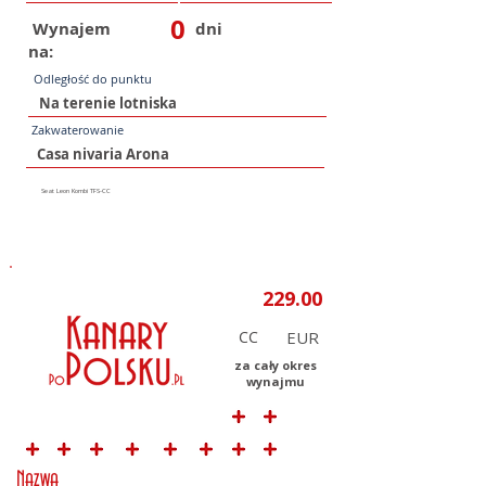
0
Wynajem
dni
na:
Odległość do punktu
Zakwaterowanie
CC
za cały okres
wynajmu
Nazwa