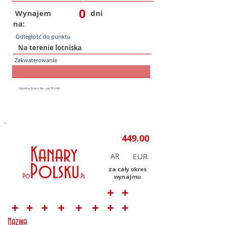
0
Wynajem
dni
na:
Odległość do punktu
Zakwaterowanie
AR
za cały okres
wynajmu
Nazwa