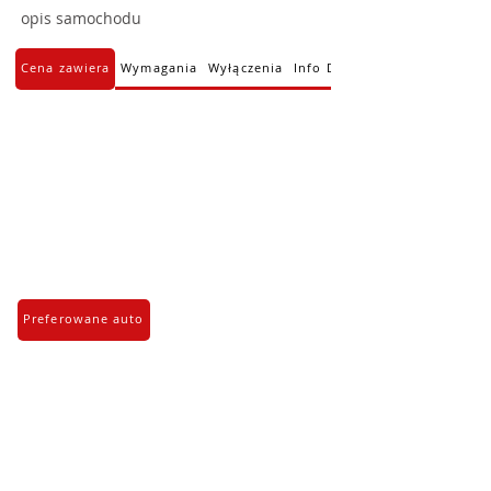
opis samochodu
Cena zawiera
Wymagania
Wyłączenia
Info Dodatkowe
Preferowane auto