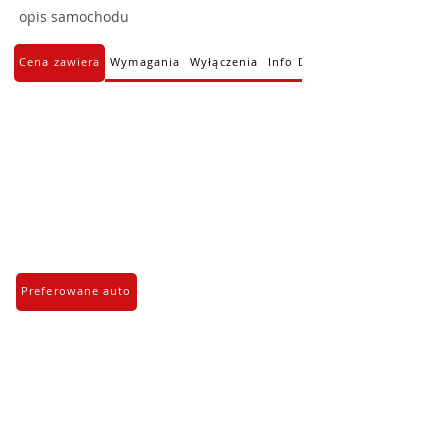
opis samochodu
Cena zawiera
Wymagania
Wyłączenia
Info Dodatkowe
Preferowane auto