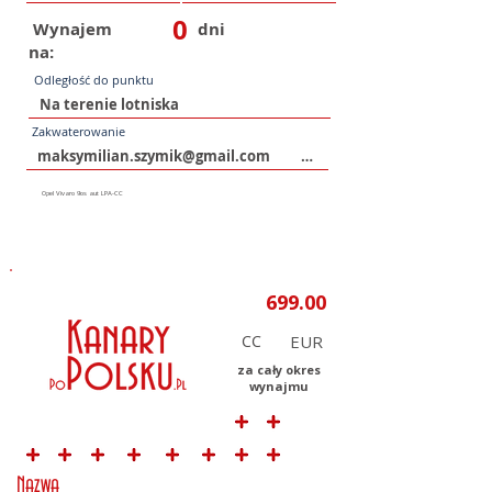
0
Wynajem
dni
na:
Odległość do punktu
Zakwaterowanie
CC
za cały okres
wynajmu
Nazwa