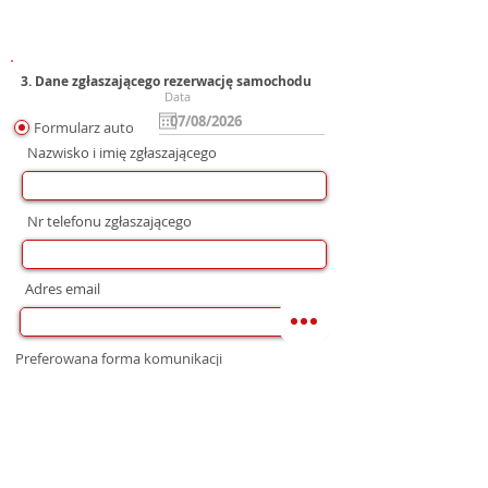
3. Dane zgłaszającego rezerwację samochodu
Data
Formularz auto
Nazwisko i imię zgłaszającego
Nr telefonu zgłaszającego
Adres email
Preferowana forma komunikacji
bez preferencji
Mail
WhatsApp
Telefon
Zgoda na wysłanie Oferty
Wyrażam zgodę na przetwarzanie moich