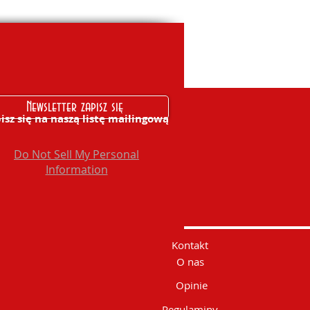
Newsletter zapisz się
isz się na naszą listę mailingową
Do Not Sell My Personal
Information
Kontakt
O nas
Opinie
Regulaminy