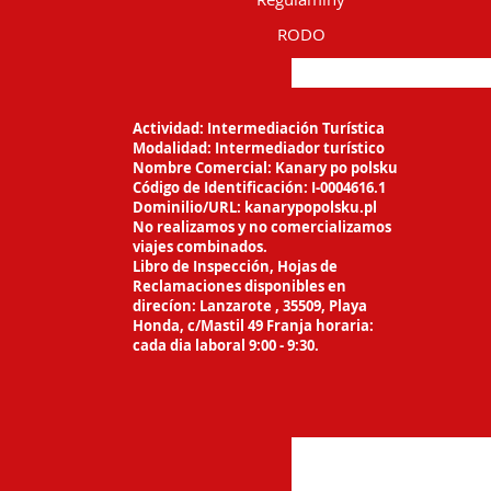
RODO
Actividad: Intermediación Turística
Modalidad: Intermediador turístico
Nombre Comercial: Kanary po polsku
Código de Identificación: I-0004616.1
Dominilio/URL: kanarypopolsku.pl
No realizamos y no comercializamos
viajes
combinados.
Libro de Inspección, Hojas de
Reclamaciones
disponibles en
direcíon: Lanzarote ,
35509, Playa
Honda, c/Mastil 49 Franja horaria:
cada dia laboral 9:00 - 9:30.