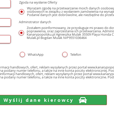
Zgoda na wysłanie Oferty
Wyrażam zgodę na przetwarzanie moich danych osobowyc
osobowych w związku z wysłaniem zamówienia na wynaje
Podanie danych jest dobrowolne, ale niezbędne do przet
Adminstrator danych
Zostałem poinformowany, że przysługuje mi prawo do dos
poprawienia, oraz zaprzestania ich przetwarzania. Admin
Kanarypopolsku.pl Agnieszka Mulak 35509 Playa Honda Cal
Mulak.pl Bogdan Mulak NIP9551036464
WhatsApp
Telefon
macji handlowych, ofert, reklam wysyłanych przez portal www.kanarypopol
poczty elektron
nformacji handlowych, ofert, reklam wysyłanych przez portal www.kanarypo
 na podany numer telefonu, a także na inne konta poczty elektroniczne. Po
Wyślij dane kierowcy