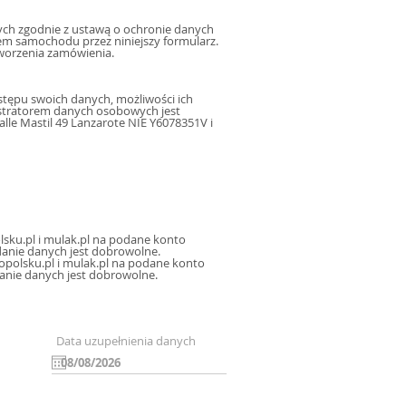
h zgodnie z ustawą o ochronie danych
m samochodu przez niniejszy formularz.
worzenia zamówienia.
tępu swoich danych, możliwości ich
istratorem danych osobowych jest
le Mastil 49 Lanzarote NIE Y6078351V i
sku.pl i mulak.pl na podane konto
icznej, oraz sms, mms na podany numer telefonu, a także na inne konta poczty elektronicznej. Podanie danych jest dobrowolne.
polsku.pl i mulak.pl na podane konto
danie danych jest dobrowolne.
Data uzupełnienia danych