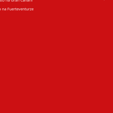
to na Gran Canarii
 na Fuerteventurze