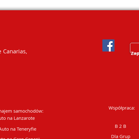
 Canarias,
Zap
Współpraca:
ajem samochodów:
uto na Lanzarote
B 2 B
Auto na Teneryfie
Dla Grup