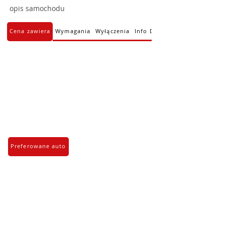
opis samochodu
Cena zawiera
Wymagania
Wyłączenia
Info Dodatkowe
Preferowane auto