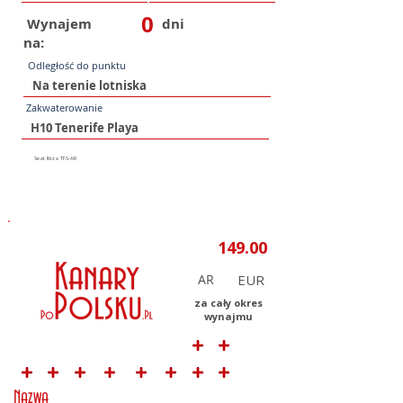
0
Wynajem
dni
na:
Odległość do punktu
Zakwaterowanie
AR
za cały okres
wynajmu
Nazwa