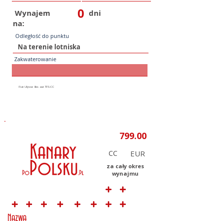
0
Wynajem
dni
na:
Odległość do punktu
Zakwaterowanie
CC
za cały okres
wynajmu
Nazwa