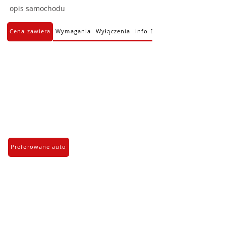
opis samochodu
Cena zawiera
Wymagania
Wyłączenia
Info Dodatkowe
Preferowane auto