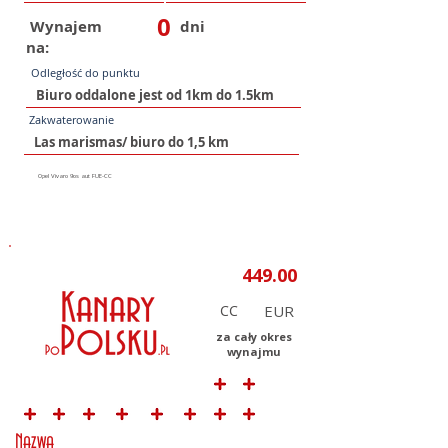
0
Wynajem
dni
na:
Odległość do punktu
Zakwaterowanie
CC
za cały okres
wynajmu
Nazwa