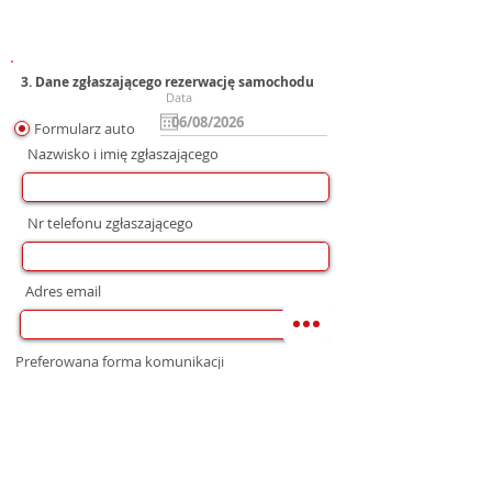
3. Dane zgłaszającego rezerwację samochodu
Data
Formularz auto
Nazwisko i imię zgłaszającego
Nr telefonu zgłaszającego
Adres email
Preferowana forma komunikacji
bez preferencji
Mail
WhatsApp
Telefon
Zgoda na wysłanie Oferty
Wyrażam zgodę na przetwarzanie moich