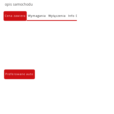
opis samochodu
Cena zawiera
Wymagania
Wyłączenia
Info Dodatkowe
Preferowane auto