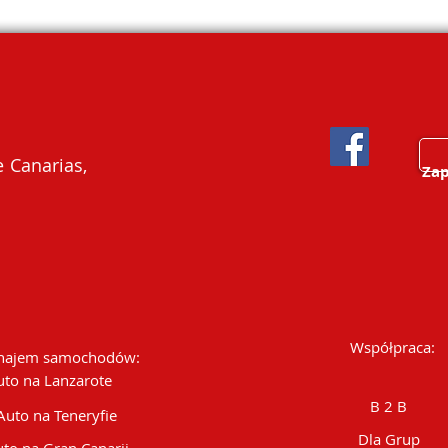
 Canarias,
Zap
Współpraca:
ajem samochodów:
uto na Lanzarote
B 2 B
Auto na Teneryfie
Dla Grup