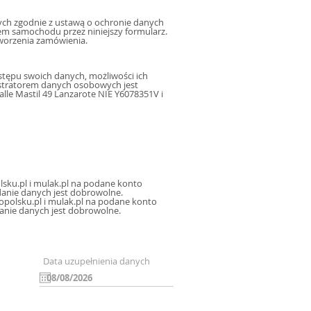
h zgodnie z ustawą o ochronie danych
m samochodu przez niniejszy formularz.
worzenia zamówienia.
tępu swoich danych, możliwości ich
istratorem danych osobowych jest
le Mastil 49 Lanzarote NIE Y6078351V i
sku.pl i mulak.pl na podane konto
icznej, oraz sms, mms na podany numer telefonu, a także na inne konta poczty elektronicznej. Podanie danych jest dobrowolne.
polsku.pl i mulak.pl na podane konto
danie danych jest dobrowolne.
Data uzupełnienia danych