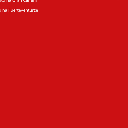
to na Gran Canarii
 na Fuerteventurze