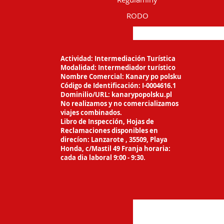
RODO
Actividad: Intermediación Turística
Modalidad: Intermediador turístico
Nombre Comercial: Kanary po polsku
Código de Identificación: I-0004616.1
Dominilio/URL: kanarypopolsku.pl
No realizamos y no comercializamos
viajes
combinados.
Libro de Inspección, Hojas de
Reclamaciones
disponibles en
direcíon: Lanzarote ,
35509, Playa
Honda, c/Mastil 49 Franja horaria:
cada dia laboral 9:00 - 9:30.