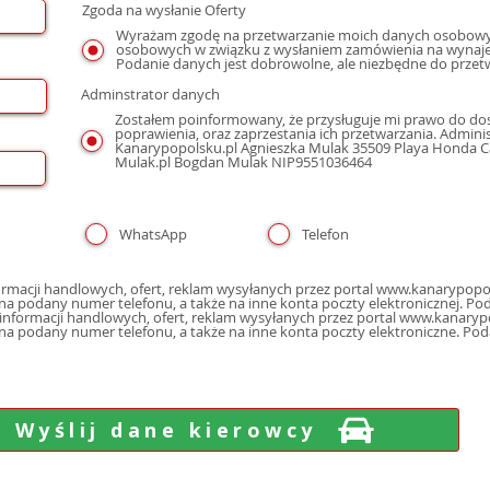
Zgoda na wysłanie Oferty
Wyrażam zgodę na przetwarzanie moich danych osobowyc
osobowych w związku z wysłaniem zamówienia na wynaje
Podanie danych jest dobrowolne, ale niezbędne do przet
Adminstrator danych
Zostałem poinformowany, że przysługuje mi prawo do dos
poprawienia, oraz zaprzestania ich przetwarzania. Admin
Kanarypopolsku.pl Agnieszka Mulak 35509 Playa Honda Cal
Mulak.pl Bogdan Mulak NIP9551036464
WhatsApp
Telefon
macji handlowych, ofert, reklam wysyłanych przez portal www.kanarypopol
poczty elektron
nformacji handlowych, ofert, reklam wysyłanych przez portal www.kanarypo
 na podany numer telefonu, a także na inne konta poczty elektroniczne. Po
Wyślij dane kierowcy