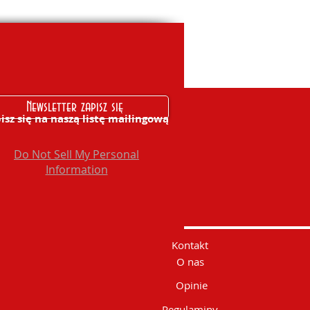
Newsletter zapisz się
isz się na naszą listę mailingową
Do Not Sell My Personal
Information
Kontakt
O nas
Opinie
Regulaminy