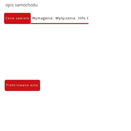
opis samochodu
Cena zawiera
Wymagania
Wyłączenia
Info Dodatkowe
Preferowane auto