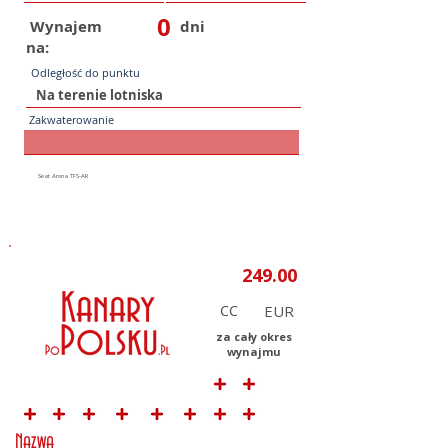
0
Wynajem
dni
na:
Odległość do punktu
Zakwaterowanie
CC
za cały okres
wynajmu
Nazwa