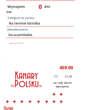
0
Wynajem
dni
na:
Odległość do punktu
Zakwaterowanie
CC
za cały okres
wynajmu
Nazwa