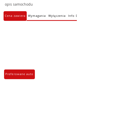
opis samochodu
Cena zawiera
Wymagania
Wyłączenia
Info Dodatkowe
Preferowane auto