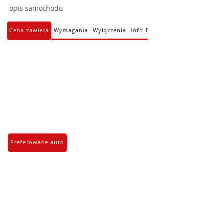
opis samochodu
Cena zawiera
Wymagania
Wyłączenia
Info Dodatkowe
Preferowane auto