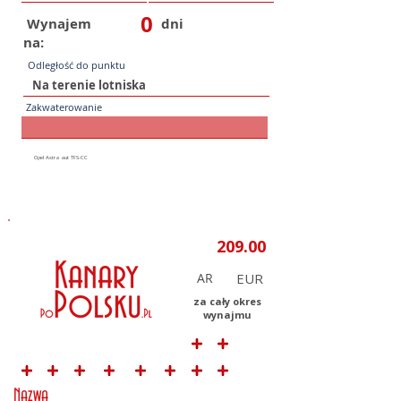
0
Wynajem
dni
na:
Odległość do punktu
Zakwaterowanie
AR
za cały okres
wynajmu
Nazwa