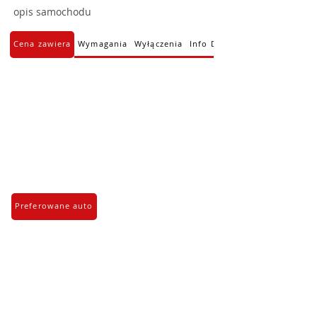
opis samochodu
Cena zawiera
Wymagania
Wyłączenia
Info Dodatkowe
Preferowane auto