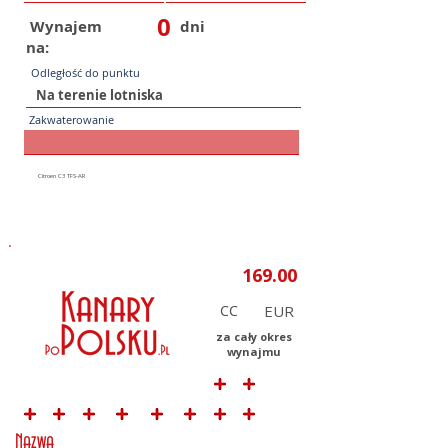
0
Wynajem
dni
na:
Odległość do punktu
Zakwaterowanie
CC
za cały okres
wynajmu
Nazwa